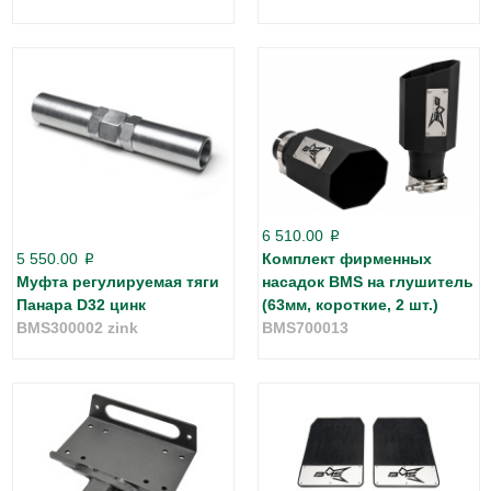
6 510.00
p
5 550.00
Комплект фирменных
p
Муфта регулируемая тяги
насадок BMS на глушитель
Панара D32 цинк
(63мм, короткие, 2 шт.)
BMS300002 zink
BMS700013