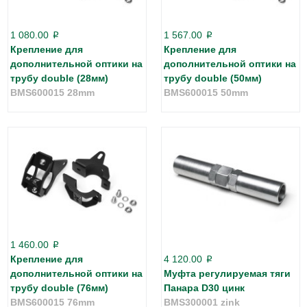
1 080.00
1 567.00
p
p
Крепление для
Крепление для
дополнительной оптики на
дополнительной оптики на
трубу double (28мм)
трубу double (50мм)
BMS600015 28mm
BMS600015 50mm
1 460.00
p
Крепление для
4 120.00
p
дополнительной оптики на
Муфта регулируемая тяги
трубу double (76мм)
Панара D30 цинк
BMS600015 76mm
BMS300001 zink