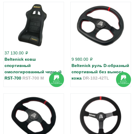
37 130.00
p
Beltenick ковш
9 980.00
p
спортивный
Beltenick руль D-образный
омологированный черный
спортивный без выноса
RST-700
RST-700 M
кожа
DR-102-42TL