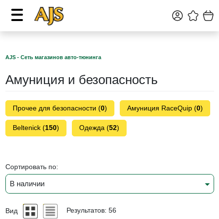
AJS - Сеть магазинов авто-тюнинга
Амуниция и безопасность
Прочее для безопасности (
0
)
Амуниция RaceQuip (
0
)
Beltenick (
150
)
Одежда (
52
)
Сортировать по:
В наличии
Вид
Результатов: 56