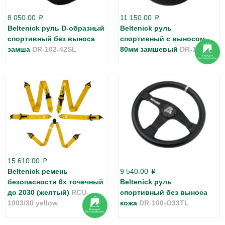
8 050.00
11 150.00
p
p
Beltenick руль D-образный
Beltenick руль
спортивный без выноса
спортивный с выносом
замша
DR-102-42SL
80мм замшевый
DR-100-VZ
15 610.00
p
Beltenick ремень
9 540.00
p
безопасности 6х точечный
Beltenick руль
до 2030 (желтый)
RCU-
спортивный без выноса
1003/30 yellow
кожа
DR-100-O33TL