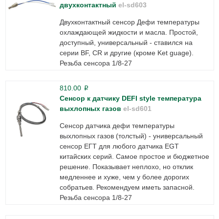
двухконтактный
el-sd603
Двухконтактный сенсор Дефи температуры
охлаждающей жидкости и масла. Простой,
доступный, универсальный - ставился на
серии BF, CR и другие (кроме Ket guage).
Резьба сенсора 1/8-27
810.00
p
Сенсор к датчику DEFI style температура
выхлопных газов
el-sd601
Сенсор датчика дефи температуры
выхлопных газов (толстый) - универсальный
сенсор ЕГТ для любого датчика EGT
китайских серий. Самое простое и бюджетное
решение. Показывает неплохо, но отклик
медленнее и хуже, чем у более дорогих
собратьев. Рекомендуем иметь запасной.
Резьба сенсора 1/8-27