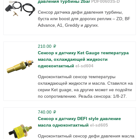
давления турбины 2bar
PDF00603S-D
Сенсор датчика дефи давления турбины,
буста или boost для дорогих реплик – ZD, BF
Advance, A1, Greddy и других.
210.00
p
Сенсор к датчику Ket Gauge температура
масла, охлаждающей жидкости
одноконтактный
el-sd604
Одноконтактный сенсор температуры
охлаждающей жидкости и масла. Ставился на
серии Ket guage, на другие может не подойти
по сопротивлению. Резьба сенсора: 1/8-27.
740.00
p
Сенсор к датчику DEFI style давление
масла одноконтактный
el-sd605
Одноконтактный сенсор дефи давления масла