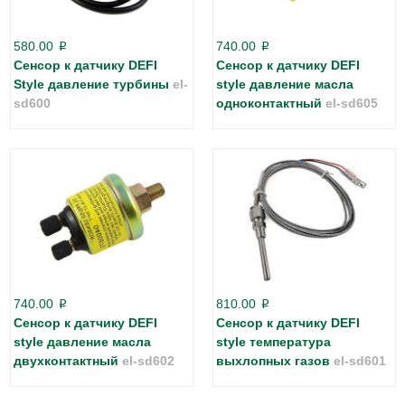
580.00
740.00
p
p
Сенсор к датчику DEFI
Сенсор к датчику DEFI
Style давление турбины
el-
style давление масла
sd600
одноконтактный
el-sd605
740.00
810.00
p
p
Сенсор к датчику DEFI
Сенсор к датчику DEFI
style давление масла
style температура
двухконтактный
el-sd602
выхлопных газов
el-sd601