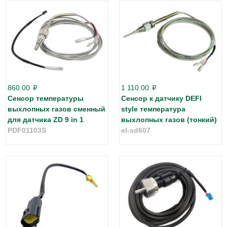
860.00
1 110.00
p
p
Сенсор температуры
Сенсор к датчику DEFI
выхлопных газов сменный
style температура
для датчика ZD 9 in 1
выхлопных газов (тонкий)
PDF01103S
el-sd607