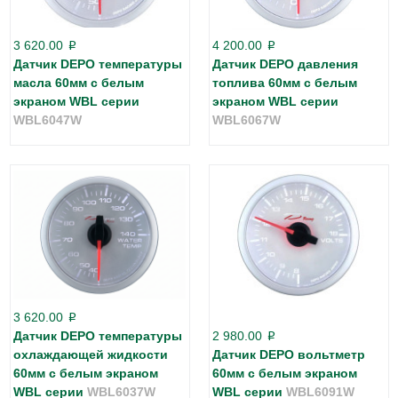
3 620.00
4 200.00
p
p
Датчик DEPO температуры
Датчик DEPO давления
масла 60мм с белым
топлива 60мм с белым
экраном WBL серии
экраном WBL серии
WBL6047W
WBL6067W
3 620.00
p
Датчик DEPO температуры
2 980.00
p
охлаждающей жидкости
Датчик DEPO вольтметр
60мм с белым экраном
60мм с белым экраном
WBL серии
WBL6037W
WBL серии
WBL6091W