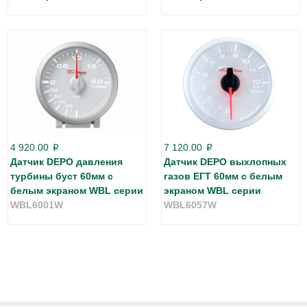
4 920.00
7 120.00
p
p
Датчик DEPO давления
Датчик DEPO выхлопных
турбины буст 60мм с
газов ЕГТ 60мм с белым
белым экраном WBL серии
экраном WBL серии
WBL6001W
WBL6057W