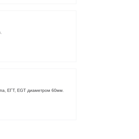
.
опа, ЕГТ, EGT диаметром 60мм.