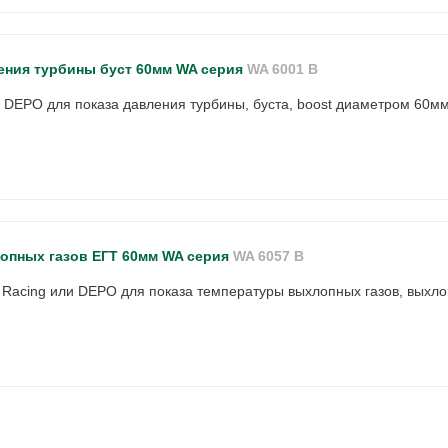
ения турбины буст 60мм WA серия
WA 6001 B
и DEPO для показа давления турбины, буста, boost диаметром 60мм
опных газов ЕГТ 60мм WA серия
WA 6057 B
 Racing или DEPO для показа температуры выхлопных газов, выхл