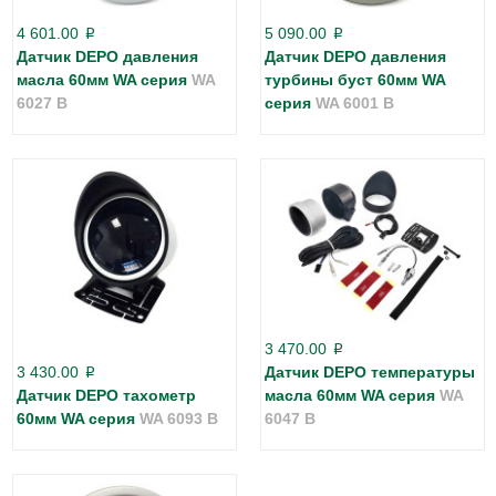
4 601.00
5 090.00
p
p
Датчик DEPO давления
Датчик DEPO давления
масла 60мм WA серия
WA
турбины буст 60мм WA
6027 B
серия
WA 6001 B
3 470.00
p
3 430.00
Датчик DEPO температуры
p
Датчик DEPO тахометр
масла 60мм WA серия
WA
60мм WA серия
WA 6093 B
6047 B