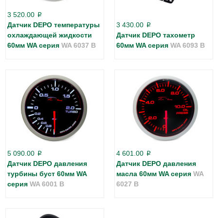
3 520.00
p
Датчик DEPO температуры
3 430.00
p
охлаждающей жидкости
Датчик DEPO тахометр
60мм WA серия
WA 6037 B
60мм WA серия
WA 6093 B
5 090.00
4 601.00
p
p
Датчик DEPO давления
Датчик DEPO давления
турбины буст 60мм WA
масла 60мм WA серия
WA
серия
WA 6001 B
6027 B