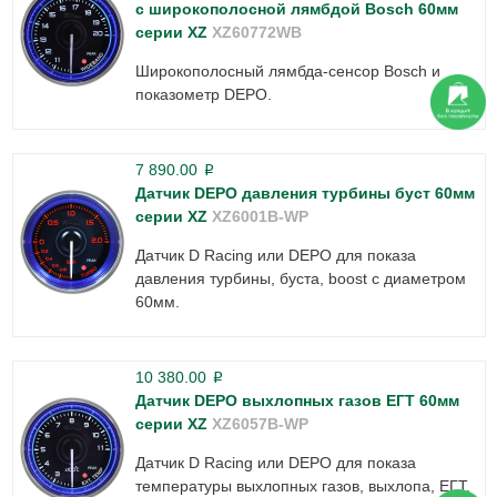
c широкополосной лямбдой Bosch 60мм
серии XZ
XZ60772WB
Широкополосный лямбда-сенсор Bosch и
показометр DEPO.
7 890.00
p
Датчик DEPO давления турбины буст 60мм
серии XZ
XZ6001B-WP
Датчик D Racing или DEPO для показа
давления турбины, буста, boost с диаметром
60мм.
10 380.00
p
Датчик DEPO выхлопных газов ЕГТ 60мм
серии XZ
XZ6057B-WP
Датчик D Racing или DEPO для показа
температуры выхлопных газов, выхлопа, ЕГТ,