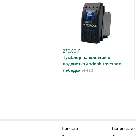
270.00
p
Тумблер панельный с
подсветкой winch freespool
лебедка
el-t13
Новости
Вопросы и 