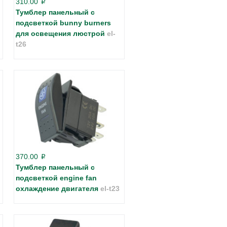
310.00
p
Тумблер панельный с
подсветкой bunny burners
для освещения люстрой
el-
t26
370.00
p
Тумблер панельный с
подсветкой engine fan
охлаждение двигателя
el-t23