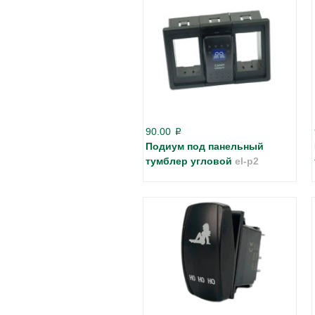
90.00
p
Подиум под панельный
тумблер угловой
el-p2