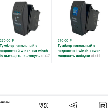
270.00
270.00
p
p
Тумблер панельный с
Тумблер панельный с
подсветкой winch out winch
подсветкой winch power
in вытащить, вытянуть
el-t17
мощность лебедки
el-t14
ответы