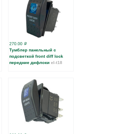
270.00
p
Тумблер панельный с
подсветкой front diff lock
передние дифлоки
el-t18