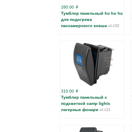
280.00
p
Тумблер панельный ho ho ho
для подогрева
пассажирского ковша
el-t32
310.00
p
Тумблер панельный с
подсветкой camp lights
лагерные фонари
el-t11