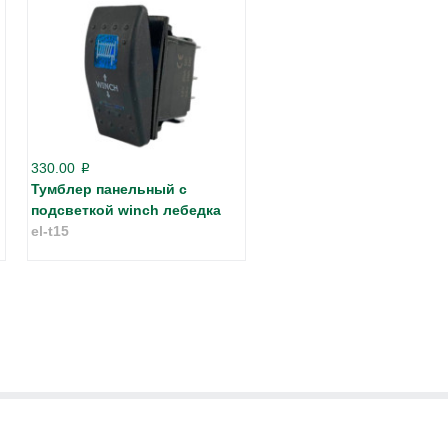
330.00
p
Тумблер панельный с
подсветкой winch лебедка
el-t15