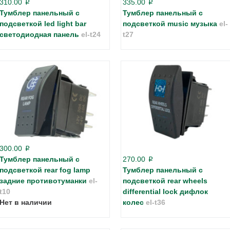
310.00
335.00
p
p
Тумблер панельный с
Тумблер панельный с
подсветкой led light bar
подсветкой music музыка
el-
светодиодная панель
el-t24
t27
300.00
p
Тумблер панельный с
270.00
p
подсветкой rear fog lamp
Тумблер панельный с
задние противотуманки
el-
подсветкой rear wheels
t10
differential lock дифлок
Нет в наличии
колес
el-t36