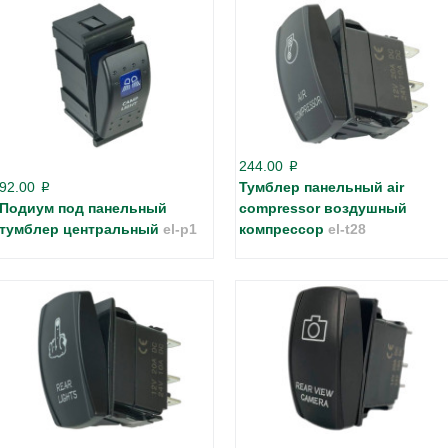
244.00
p
92.00
Тумблер панельный air
p
Подиум под панельный
compressor воздушный
тумблер центральный
el-p1
компрессор
el-t28