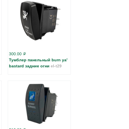
300.00
p
Тумблер панельный burn ya'
bastard задние огни
el-t29