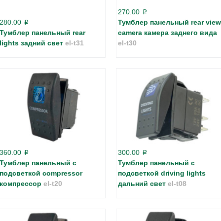
270.00
p
280.00
Тумблер панельный rear view
p
Тумблер панельный rear
camera камера заднего вида
lights задний свет
el-t31
el-t30
360.00
300.00
p
p
Тумблер панельный с
Тумблер панельный с
подсветкой compressor
подсветкой driving lights
компрессор
el-t20
дальний свет
el-t08