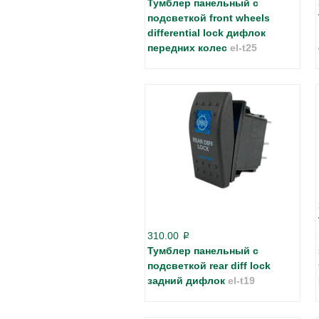
Тумблер панельный с
подсветкой front wheels
differential lock дифлок
передних колес
el-t25
310.00
p
Тумблер панельный с
подсветкой rear diff lock
задний дифлок
el-t19