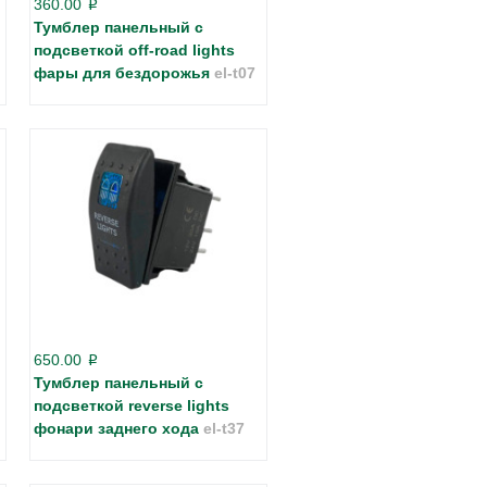
360.00
p
Тумблер панельный с
подсветкой off-road lights
фары для бездорожья
el-t07
650.00
p
Тумблер панельный с
подсветкой reverse lights
фонари заднего хода
el-t37