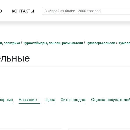
О
КОНТАКТЫ
/
/
/
и, электрика
Турботаймеры, панели, размыкатели
Тумблеры,панели
Тумбл
ельные
лярные
Название
Цена
Хиты продаж
Оценка покупателе