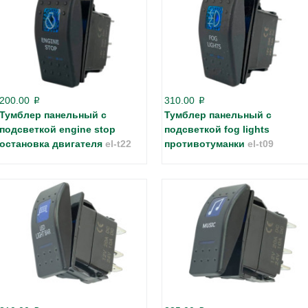
200.00
310.00
p
p
Тумблер панельный с
Тумблер панельный с
подсветкой engine stop
подсветкой fog lights
остановка двигателя
el-t22
противотуманки
el-t09