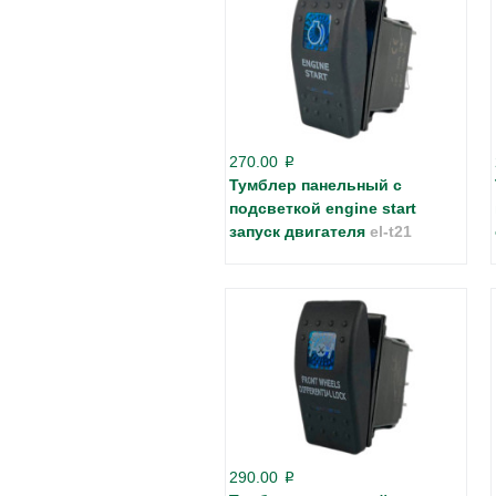
270.00
p
Тумблер панельный с
подсветкой engine start
запуск двигателя
el-t21
290.00
p