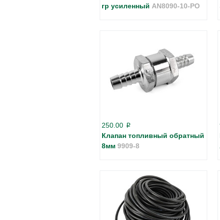
гр усиленный
AN8090-10-PO
250.00
p
Клапан топливный обратный
8мм
9909-8