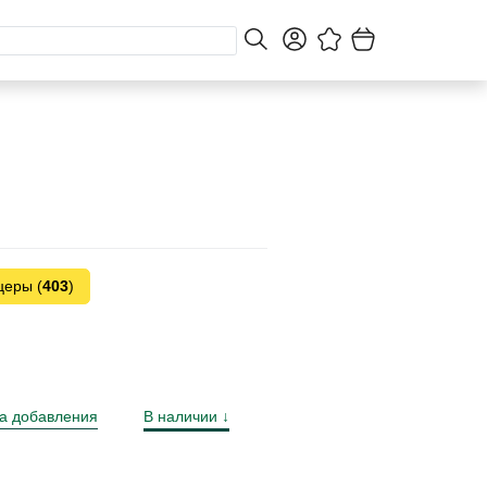
церы (
403
)
а добавления
В наличии