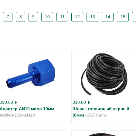
7
8
9
10
11
12
13
14
15
290.00
310.00
p
p
Адаптер AN10 мама 10мм
Шланг топливный черный
AN843-D10-AN10
(8мм)
0727 8mm