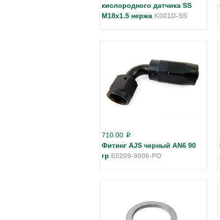
кислородного датчика SS
M18х1.5 нержа
K001D-SS
710.00
p
Фитинг AJS черный AN6 90
гр
E0209-9006-PO