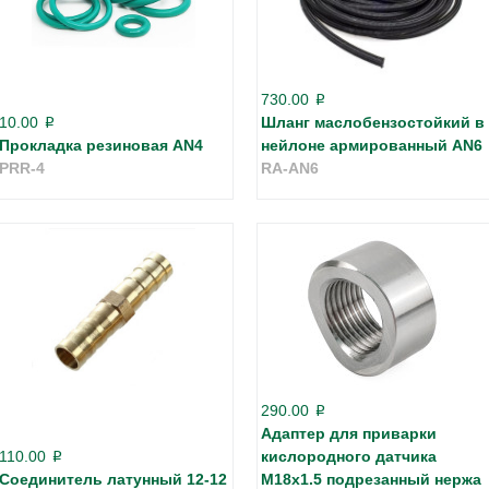
730.00
p
10.00
Шланг маслобензостойкий в
p
Прокладка резиновая AN4
нейлоне армированный AN6
PRR-4
RA-AN6
290.00
p
Адаптер для приварки
110.00
кислородного датчика
p
Соединитель латунный 12-12
M18х1.5 подрезанный нержа