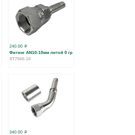
240.00
p
Фитинг AN10-10мм литой 0 гр
ST7500-10
340.00
p