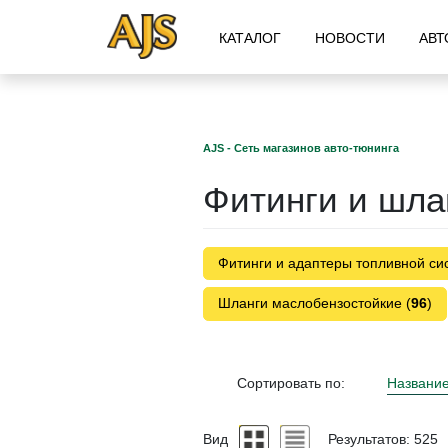
КАТАЛОГ
НОВОСТИ
АВТ
AJS - Сеть магазинов авто-тюнинга
Фитинги и шла
Фитинги и адаптеры топливной си
Шланги маслобензостойкие (
96
)
Сортировать по:
Названи
Вид
Результатов: 525