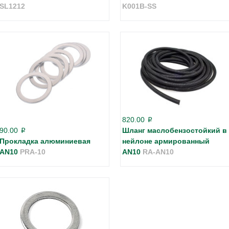
SL1212
K001B-SS
820.00
p
90.00
Шланг маслобензостойкий в
p
Прокладка алюминиевая
нейлоне армированный
AN10
PRA-10
AN10
RA-AN10