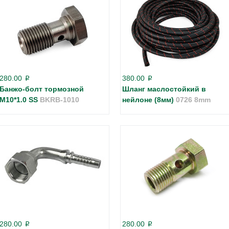
280.00
380.00
p
p
Банжо-болт тормозной
Шланг маслостойкий в
М10*1.0 SS
BKRB-1010
нейлоне (8мм)
0726 8mm
280.00
280.00
p
p