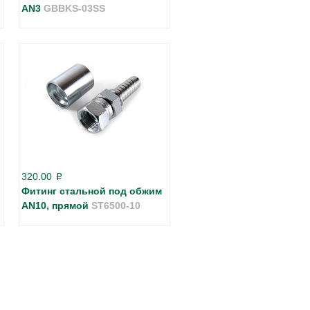
AN3
GBBKS-03SS
320.00
p
Фитинг стальной под обжим
AN10, прямой
ST6500-10