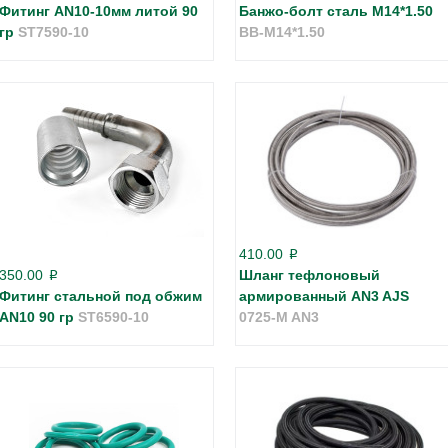
Фитинг AN10-10мм литой 90
Банжо-болт сталь М14*1.50
гр
ST7590-10
BB-M14*1.50
410.00
p
350.00
Шланг тефлоновый
p
Фитинг стальной под обжим
армированный AN3 AJS
AN10 90 гр
ST6590-10
0725-M AN3