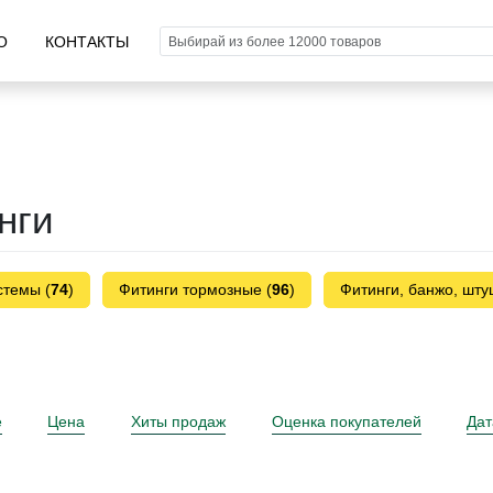
О
КОНТАКТЫ
нги
стемы (
74
)
Фитинги тормозные (
96
)
Фитинги, банжо, шту
е
Цена
Хиты продаж
Оценка покупателей
Дат