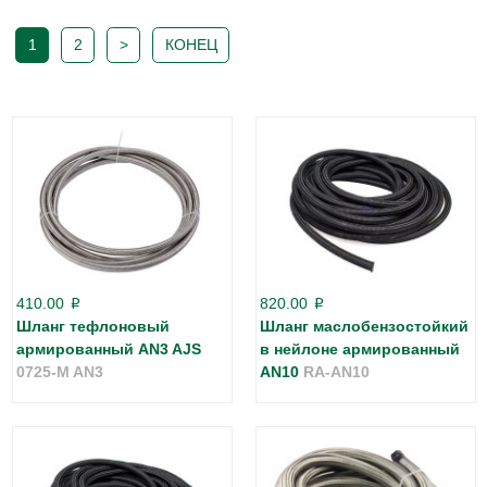
1
2
>
КОНЕЦ
410.00
820.00
p
p
Шланг тефлоновый
Шланг маслобензостойкий
армированный AN3 AJS
в нейлоне армированный
0725-M AN3
AN10
RA-AN10