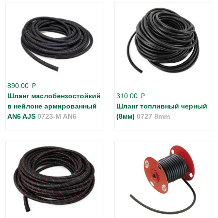
890.00
p
Шланг маслобензостойкий
310.00
p
в нейлоне армированный
Шланг топливный черный
AN6 AJS
0723-M AN6
(8мм)
0727 8mm