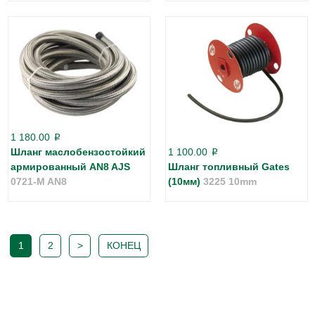
1 180.00
p
Шланг маслобензостойкий
1 100.00
p
армированный AN8 AJS
Шланг топливный Gates
0721-M AN8
(10мм)
3225 10mm
1
2
>
КОНЕЦ