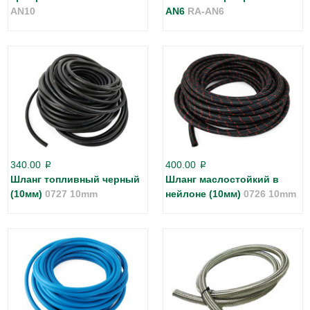
AN10
AN6
RA-AN6
340.00
400.00
p
p
Шланг топливный черный
Шланг маслостойкий в
(10мм)
0727 10mm
нейлоне (10мм)
0726 10mm