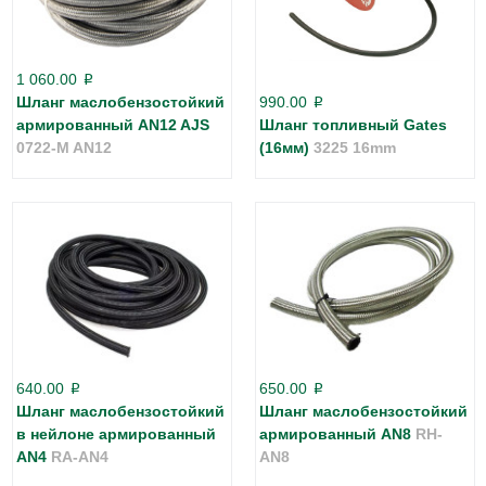
1 060.00
p
Шланг маслобензостойкий
990.00
p
армированный AN12 AJS
Шланг топливный Gates
0722-M AN12
(16мм)
3225 16mm
640.00
650.00
p
p
Шланг маслобензостойкий
Шланг маслобензостойкий
в нейлоне армированный
армированный AN8
RH-
AN4
RA-AN4
AN8