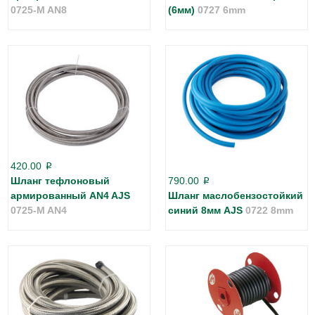
0725-M AN8
(6мм)
0727 6mm
420.00
p
Шланг тефлоновый
790.00
p
армированный AN4 AJS
Шланг маслобензостойкий
0725-M AN4
синий 8мм AJS
0722 8mm