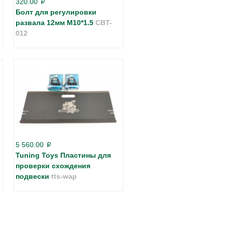
320.00
p
Болт для регулировки
развала 12мм M10*1.5
CBT-
012
5 560.00
p
Tuning Toys Пластины для
проверки схождения
подвески
tts-wap