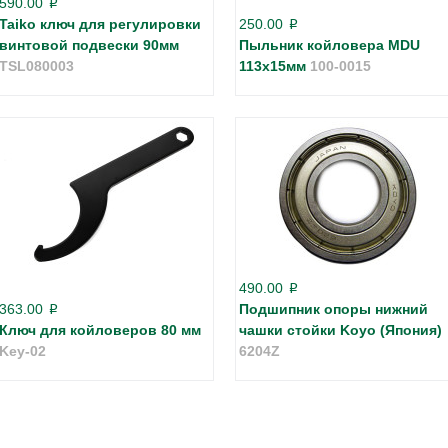
590.00
p
Taiko ключ для регулировки
250.00
p
винтовой подвески 90мм
Пыльник койловера MDU
TSL080003
113х15мм
100-0015
490.00
p
363.00
Подшипник опоры нижний
p
Ключ для койловеров 80 мм
чашки стойки Koyo (Япония)
Key-02
6204Z