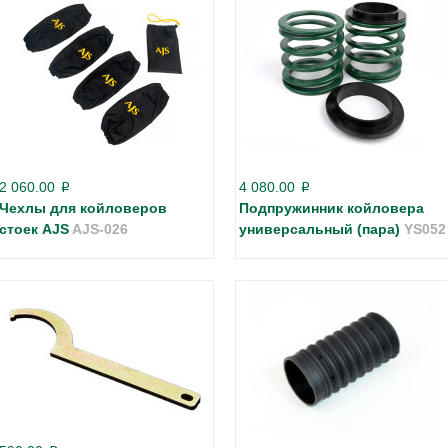
2 060.00
4 080.00
p
p
Чехлы для койловеров
Подпружинник койловера
стоек AJS
AJS-026
универсальный (пара)
YS052