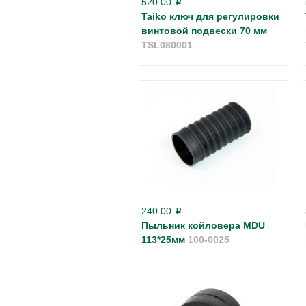
520.00
p
Taiko ключ для регулировки
винтовой подвески 70 мм
TSL080001
240.00
p
Пыльник койловера MDU
113*25мм
100-0025