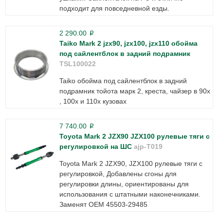
подходит для повседневной езды.
2 290.00
p
Taiko Mark 2 jzx90, jzx100, jzx110 обойма
под сайлентблок в задний подрамник
TSL100022
Taiko обойма под сайлентблок в задний
подрамник тойота марк 2, креста, чайзер в 90х
, 100х и 110х кузовах
7 740.00
p
Toyota Mark 2 JZX90 JZX100 рулевые тяги c
регулировкой на ШС
ajp-T019
Toyota Mark 2 JZX90, JZX100 рулевые тяги c
регулировкой, Добавлены сгоны для
регулировки длины, ориентированы для
использования с штатными наконечниками.
Заменят ОЕМ 45503-29485