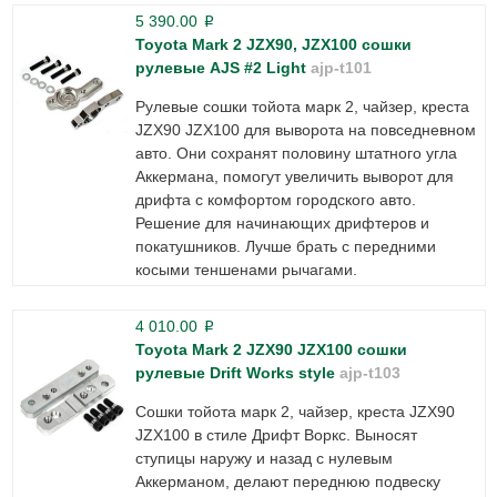
5 390.00
p
Toyota Mark 2 JZX90, JZX100 сошки
рулевые AJS #2 Light
ajp-t101
Рулевые сошки тойота марк 2, чайзер, креста
JZX90 JZX100 для выворота на повседневном
авто. Они сохранят половину штатного угла
Аккермана, помогут увеличить выворот для
дрифта с комфортом городского авто.
Решение для начинающих дрифтеров и
покатушников. Лучше брать с передними
косыми теншенами рычагами.
4 010.00
p
Toyota Mark 2 JZX90 JZX100 сошки
рулевые Drift Works style
ajp-t103
Сошки тойота марк 2, чайзер, креста JZX90
JZX100 в стиле Дрифт Воркс. Выносят
ступицы наружу и назад с нулевым
Аккерманом, делают переднюю подвеску