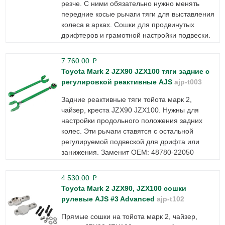
резче. С ними обязательно нужно менять
передние косые рычаги тяги для выставления
колеса в арках. Сошки для продвинутых
дрифтеров и грамотной настройки подвески.
7 760.00
p
Toyota Mark 2 JZX90 JZX100 тяги задние с
регулировкой реактивные AJS
ajp-t003
Задние реактивные тяги тойота марк 2,
чайзер, креста JZX90 JZX100. Нужны для
настройки продольного положения задних
колес. Эти рычаги ставятся с остальной
регулируемой подвеской для дрифта или
занижения. Заменит ОЕМ: 48780-22050
4 530.00
p
Toyota Mark 2 JZX90, JZX100 сошки
рулевые AJS #3 Advanced
ajp-t102
Прямые сошки на тойота марк 2, чайзер,