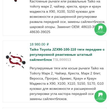
Кастомные рычаги или развальные Taiko на
тойоту марк 2, чайзер, креста, краун и краун
маджеста в X90, X100, S150 кузовах для
возможности и расширенной регулировки
развала передней оси, замены сайлентблоков,
шаровой опоры. Заменит ОЕМ: 48610-39045,
48630-39025
18 980.00
p
Taiko Toyota JZX90-100-110 тяги передние с
регулировкой реактивные штатный
сайлентблок
TSL000013
Регулируемые тяги или косые рычаги Taiko на
Тойоту Марк 2, Чайзер, Креста, Марк 2 блит,
Веросса, Прогрес, Бревис, Краун и Краун
Маджеста в Х90, Х100, Х110, S150, S170, G10
кузовах для возможности и расширенной
регулировки угла кастора передней оси и
замены сайлентблоков.