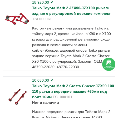
18 920.00
p
Taiko Toyota Mark 2 JZX90-JZX100 рычаги
задние с регулировкой верхние комплект
TSL000061
Кастомные рычаги или развальные Taiko на
тойоту марк 2, креста, чайзео, в Х90 и в Х100
кузовах для расширенной регулировки сход-
развала и возможности замены
сайлентблоков, шаровой опоры Taiko рычаги
задние верхние Toyota Mark 2 Cresta Chaser
X90 Х100 с регулировкой. Заменит ОЕМ:
48790-22030, 48770-22030
10 030.00
p
Taiko Toyota Mark 2 Cresta Chaser JZX90 100
110 рычаги передние нижние +35мм под
болт 16мм
TSL000101
Нет в наличии
Нижние передние рычаги для Тойота Марк 2,
Креста, Чайзер, Веросса в кузове JZX90,