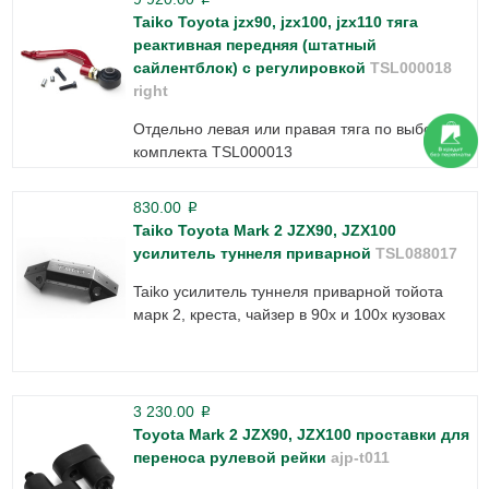
Taiko Toyota jzx90, jzx100, jzx110 тяга
реактивная передняя (штатный
сайлентблок) с регулировкой
TSL000018
right
Отдельно левая или правая тяга по выбору из
комплекта TSL000013
830.00
p
Taiko Toyota Mark 2 JZX90, JZX100
усилитель туннеля приварной
TSL088017
Taiko усилитель туннеля приварной тойота
марк 2, креста, чайзер в 90х и 100х кузовах
3 230.00
p
Toyota Mark 2 JZX90, JZX100 проставки для
переноса рулевой рейки
ajp-t011