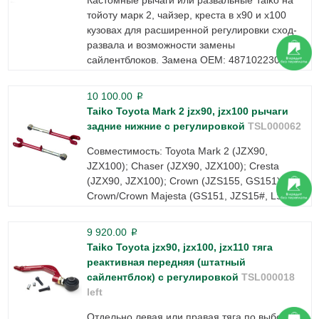
тойоту марк 2, чайзер, креста в х90 и х100
кузовах для расширенной регулировки сход-
развала и возможности замены
сайлентблоков. Замена OEM: 4871022300
10 100.00
p
Taiko Toyota Mark 2 jzx90, jzx100 рычаги
задние нижние с регулировкой
TSL000062
Совместимость: Toyota Mark 2 (JZX90,
JZX100); Chaser (JZX90, JZX100); Cresta
(JZX90, JZX100); Crown (JZS155, GS151);
Crown/Crown Majesta (GS151, JZS15#, LS151).
9 920.00
p
Taiko Toyota jzx90, jzx100, jzx110 тяга
реактивная передняя (штатный
сайлентблок) с регулировкой
TSL000018
left
Отдельно левая или правая тяга по выбору из