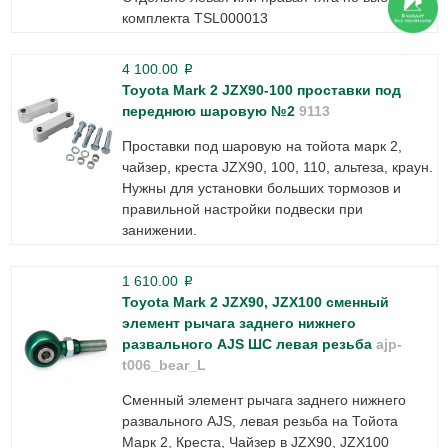
комплекта TSL000013
4 100.00
p
Toyota Mark 2 JZX90-100 проставки под
переднюю шаровую №2
9113
Проставки под шаровую на тойота марк 2,
чайзер, креста JZX90, 100, 110, альтеза, краун.
Нужны для установки больших тормозов и
правильной настройки подвески при
занижении.
1 610.00
p
Toyota Mark 2 JZX90, JZX100 сменный
элемент рычага заднего нижнего
развального AJS ШС левая резьба
ajp-
t006_bear_L
Сменный элемент рычага заднего нижнего
развального AJS, левая резьба на Тойота
Марк 2, Креста, Чайзер в JZX90, JZX100