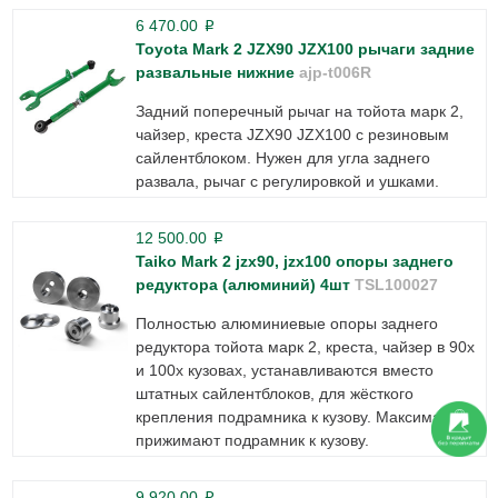
6 470.00
p
Toyota Mark 2 JZX90 JZX100 рычаги задние
развальные нижние
ajp-t006R
Задний поперечный рычаг на тойота марк 2,
чайзер, креста JZX90 JZX100 с резиновым
сайлентблоком. Нужен для угла заднего
развала, рычаг с регулировкой и ушками.
12 500.00
p
Taiko Mark 2 jzx90, jzx100 опоры заднего
редуктора (алюминий) 4шт
TSL100027
Полностью алюминиевые опоры заднего
редуктора тойота марк 2, креста, чайзер в 90х
и 100х кузовах, устанавливаются вместо
штатных сайлентблоков, для жёсткого
крепления подрамника к кузову. Максимально
прижимают подрамник к кузову.
9 920.00
p