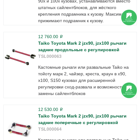
90х и 100х кузовах, устанавливаются вместо
штатных сайлентблоков, для жёсткого
крепления подрамника к кузову. Максимально
прижимают подрамник к кузову.
12 760.00
p
Taiko Toyota Mark 2 jzx90, jzx100 рычаги
задние продольные с регулировкой
TSL000063
Кастомные рычаги или развальные Taiko на
тойоту марк 2, чайзер, креста, краун в х90,
х100, S150 кузовах для расширенной
регулировки сход-развала и возможности
замены сайлентблоков
12 530.00
p
Taiko Toyota Mark 2 jzx90, jzx100 рычаги
задние поперечные с регулировкой
TSL000064
Кастомные рычаги или развальные Taiko на