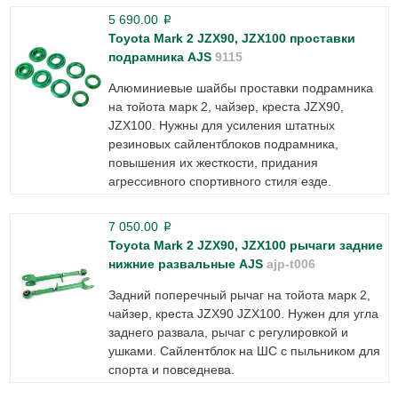
5 690.00
p
Toyota Mark 2 JZX90, JZX100 проставки
подрамника AJS
9115
Алюминиевые шайбы проставки подрамника
на тойота марк 2, чайзер, креста JZX90,
JZX100. Нужны для усиления штатных
резиновых сайлентблоков подрамника,
повышения их жесткости, придания
агрессивного спортивного стиля езде.
7 050.00
p
Toyota Mark 2 JZX90, JZX100 рычаги задние
нижние развальные AJS
ajp-t006
Задний поперечный рычаг на тойота марк 2,
чайзер, креста JZX90 JZX100. Нужен для угла
заднего развала, рычаг с регулировкой и
ушками. Сайлентблок на ШС с пыльником для
спорта и повседнева.