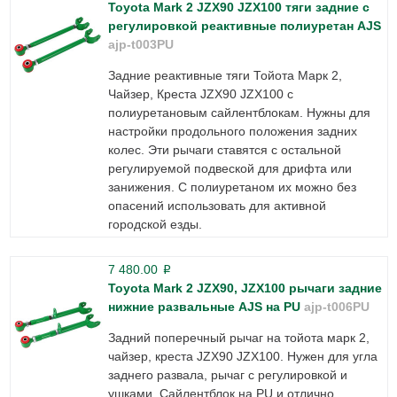
Toyota Mark 2 JZX90 JZX100 тяги задние с
регулировкой реактивные полиуретан AJS
ajp-t003PU
Задние реактивные тяги Тойота Марк 2,
Чайзер, Креста JZX90 JZX100 с
полиуретановым сайлентблокам. Нужны для
настройки продольного положения задних
колес. Эти рычаги ставятся с остальной
регулируемой подвеской для дрифта или
занижения. С полиуретаном их можно без
опасений использовать для активной
городской езды.
7 480.00
p
Toyota Mark 2 JZX90, JZX100 рычаги задние
нижние развальные AJS на PU
ajp-t006PU
Задний поперечный рычаг на тойота марк 2,
чайзер, креста JZX90 JZX100. Нужен для угла
заднего развала, рычаг с регулировкой и
ушками. Сайлентблок на PU и отлично