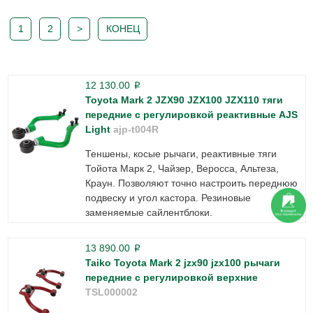
1
2
>
КОНЕЦ
12 130.00
p
Toyota Mark 2 JZX90 JZX100 JZX110 тяги
передние с регулировкой реактивные AJS
Light
ajp-t004R
Теншены, косые рычаги, реактивные тяги
Тойота Марк 2, Чайзер, Веросса, Альтеза,
Краун. Позволяют точно настроить переднюю
подвеску и угол кастора. Резиновые
заменяемые сайлентблоки.
13 890.00
p
Taiko Toyota Mark 2 jzx90 jzx100 рычаги
передние с регулировкой верхние
TSL000002