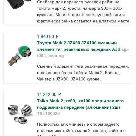
Спейсер для переноса рулевой рейки на
тойота марк 2, креста, чайзер в 90х и 100х
кузовах . Меняет положение рулевой тяги и
фактически рейка остается на штатном месте.
1 940.00
p
Toyota Mark 2 JZX90 JZX100 сменный
элемент тяг реактивных передних AJS
ajp-
t004_bearing
Сменный элемент тяга реактивная передняя,
правая резьба на Тойота Марк 2, Креста,
Чайзер в JZX90, JZX100 кузове.
14 242.00
p
Taiko Mark 2 jzx90, jzx100 опоры заднего
подрамника передние (алюминий) 2шт
TSL100020
Полностью алюминиевые опоры заднего
подрамника тойота марк 2, креста, чайзер в