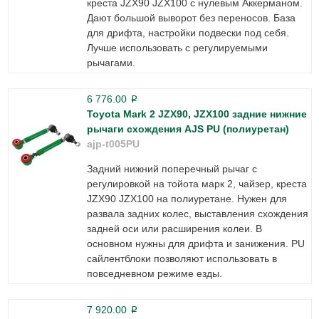
креста JZX90 JZX100 с нулевым Аккерманом.
Дают большой выворот без переносов. База
для дрифта, настройки подвески под себя.
Лучше использовать с регулируемыми
рычагами.
6 776.00
p
Toyota Mark 2 JZX90, JZX100 задние нижние
рычаги схождения AJS PU (полиуретан)
ajp-t005PU
Задний нижний поперечный рычаг с
регулировкой на тойота марк 2, чайзер, креста
JZX90 JZX100 на полиуретане. Нужен для
развала задних колес, выставления схождения
задней оси или расширения колеи. В
основном нужны для дрифта и занижения. PU
сайлентблоки позволяют использовать в
повседневном режиме езды.
7 920.00
p