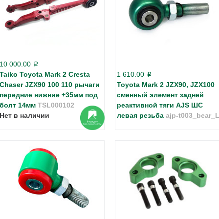
10 000.00
p
Taiko Toyota Mark 2 Cresta
1 610.00
p
Chaser JZX90 100 110 рычаги
Toyota Mark 2 JZX90, JZX100
передние нижние +35мм под
сменный элемент задней
болт 14мм
TSL000102
реактивной тяги AJS ШС
Нет в наличии
левая резьба
ajp-t003_bear_