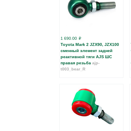
1 690.00
p
Toyota Mark 2 JZX90, JZX100
сменный элемент задней
реактивной тяги AJS ШС
правая резьба
ajp-
t003_bear_R