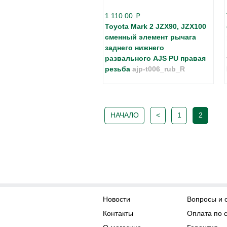
1 110.00
p
Toyota Mark 2 JZX90, JZX100
сменный элемент рычага
заднего нижнего
развального AJS PU правая
резьба
ajp-t006_rub_R
НАЧАЛО
<
1
2
Новости
Вопросы и 
Контакты
Оплата по 