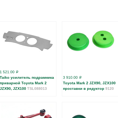
1 521.00
p
Taiko усилитель подрамника
3 910.00
p
приварной Toyota Mark 2
Toyota Mark 2 JZX90, JZX100
JZX90, JZX100
TSL088013
проставки в редуктор
9120