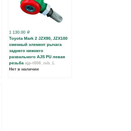
1 130.00
p
Toyota Mark 2 JZX90, JZX100
сменный элемент рычага
заднего нижнего
развального AJS PU левая
резьба
ajp-t006_rub_L
L
Нет в наличии