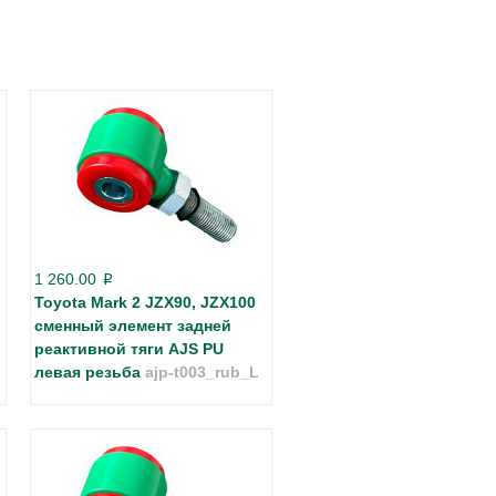
1 260.00
p
Toyota Mark 2 JZX90, JZX100
сменный элемент задней
реактивной тяги AJS PU
левая резьба
ajp-t003_rub_L