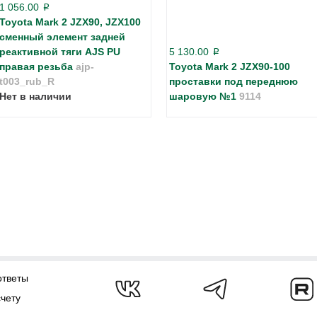
1 056.00
p
Toyota Mark 2 JZX90, JZX100
сменный элемент задней
реактивной тяги AJS PU
5 130.00
p
правая резьба
ajp-
Toyota Mark 2 JZX90-100
t003_rub_R
проставки под переднюю
Нет в наличии
шаровую №1
9114
ответы
счету