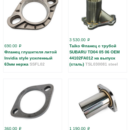
3 530.00
p
690.00
Taiko Фланец с трубой
p
Фланец глушителя литой
SUBARU TD04 05 06 OEM
Invidia style усиленный
44102FA012 на выпуск
63мм нержа
SSFL02
(сталь)
TSL030081 steel
360.00
1 190.00
p
p