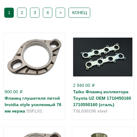
1
2
3
4
>
КОНЕЦ
2 940.00
p
900.00
Taiko Фланец коллектора
p
Фланец глушителя литой
Toyota UZ OEM 1710450160
Invidia style усиленный 76
1710550160 (сталь)
мм нержа
SSFL01
TSL030106 steel