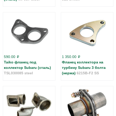
590.00
1 350.00
p
p
Taiko фланец под
Фланец коллектора на
коллектор Subaru (сталь)
турбину Subaru 3 болта
TSL030085 steel
(нержа)
6215B-F2 SS