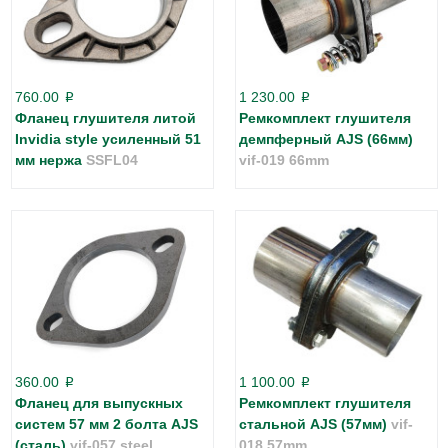
760.00
1 230.00
p
p
Фланец глушителя литой
Ремкомплект глушителя
Invidia style усиленный 51
демпферный AJS (66мм)
мм нержа
SSFL04
vif-019 66mm
360.00
1 100.00
p
p
Фланец для выпускных
Ремкомплект глушителя
систем 57 мм 2 болта AJS
стальной AJS (57мм)
vif-
(сталь)
vif-057 steel
018 57mm