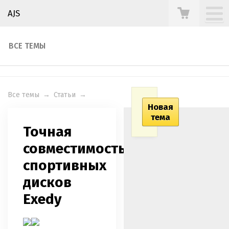
AJS
ВСЕ ТЕМЫ
Все темы
→
Статьи
→
Новая
тема
Точная
совместимость
спортивных
дисков
Exedy