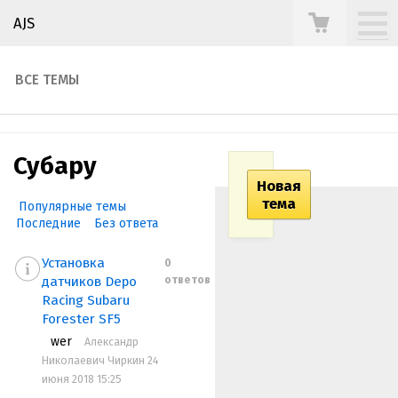
AJS
ВСЕ ТЕМЫ
Субару
Новая
тема
Популярные темы
Последние
Без ответа
Установка
0
ответов
датчиков Depo
Racing Subaru
Forester SF5
wer
Александр
Николаевич Чиркин 24
июня 2018 15:25