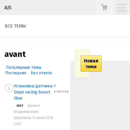
AJS
ВСЕ ТЕМЫ
avant
Новая
тема
Популярные темы
Последние
Без ответа
Установка датчика
0
ответов
Depo racing boost
3bar
wer
Даниил
Владимирович
Щербаков 13 июня 2018
21:07