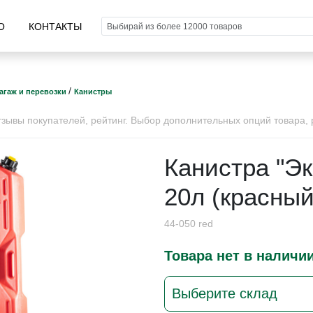
О
КОНТАКТЫ
/
агаж и перевозки
Канистры
ывы покупателей, рейтинг. Выбор дополнительных опций товара, р
Канистра "Э
20л (красный
44-050 red
Товара нет в наличи
Выберите склад