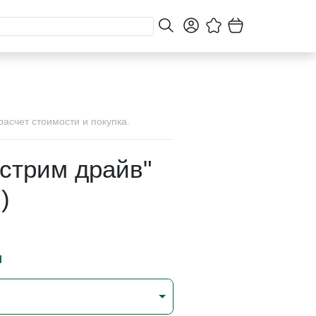
асчет стоимости и покупка.
кстрим драйв"
)
и