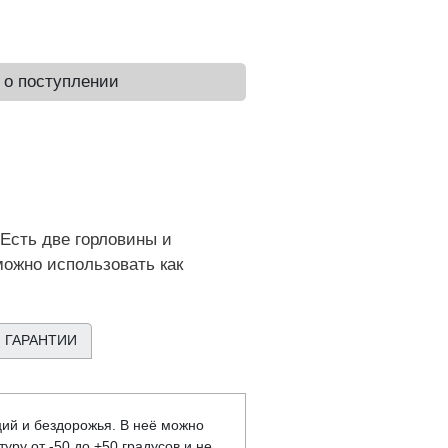
 о поступлении
 Есть две горловины и
можно использовать как
 ГАРАНТИИ
ций и бездорожья. В неё можно
уру от -50 до +50 градусов и не