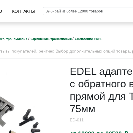
О
КОНТАКТЫ
/
/
ка, трансмиссия
Сцепление, трансмиссия
Сцепление EDEL
ывы покупателей, рейтинг. Выбор дополнительных опций товара, р
EDEL адапте
с обратного
прямой для 
75мм
ED-011