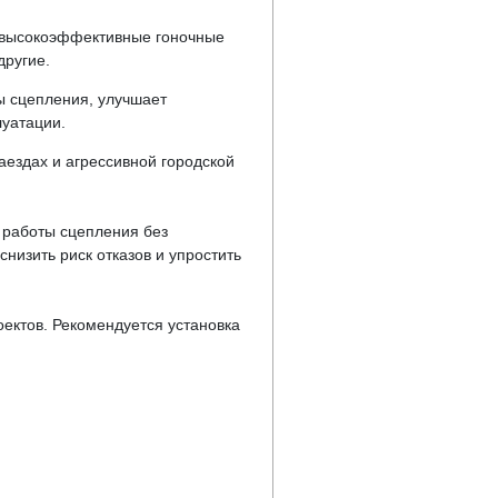
т высокоэффективные гоночные
другие.
ы сцепления, улучшает
луатации.
аездах и агрессивной городской
 работы сцепления без
низить риск отказов и упростить
оектов. Рекомендуется установка