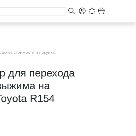
асчет стоимости и покупка.
р для перехода
 выжима на
Toyota R154