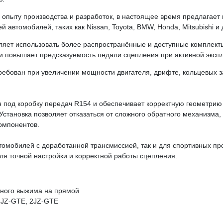
 опыту производства и разработок, в настоящее время предлагае
автомобилей, таких как Nissan, Toyota, BMW, Honda, Mitsubishi и 
яет использовать более распространённые и доступные комплект
и повышает предсказуемость педали сцепления при активной эксп
ребован при увеличении мощности двигателя, дрифте, кольцевых з
 под коробку передач R154 и обеспечивает корректную геометрию
становка позволяет отказаться от сложного обратного механизма, с
омпонентов.
томобилей с доработанной трансмиссией, так и для спортивных пр
ля точной настройки и корректной работы сцепления.
тного выжима на прямой
1JZ-GTE, 2JZ-GTE