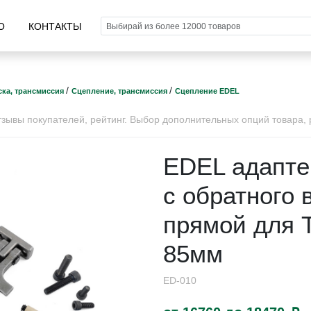
О
КОНТАКТЫ
/
/
ка, трансмиссия
Сцепление, трансмиссия
Сцепление EDEL
ывы покупателей, рейтинг. Выбор дополнительных опций товара, р
EDEL адапте
с обратного
прямой для 
85мм
ED-010