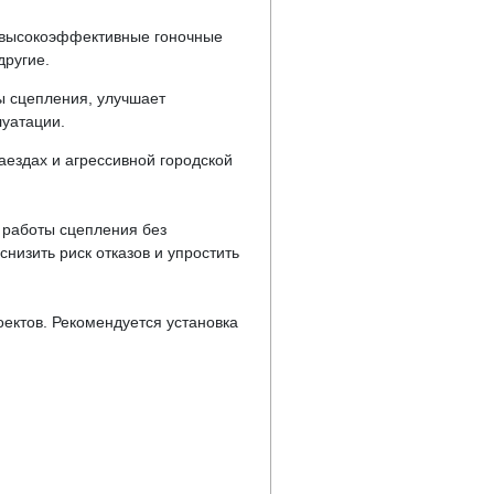
т высокоэффективные гоночные
другие.
ы сцепления, улучшает
луатации.
аездах и агрессивной городской
 работы сцепления без
низить риск отказов и упростить
оектов. Рекомендуется установка