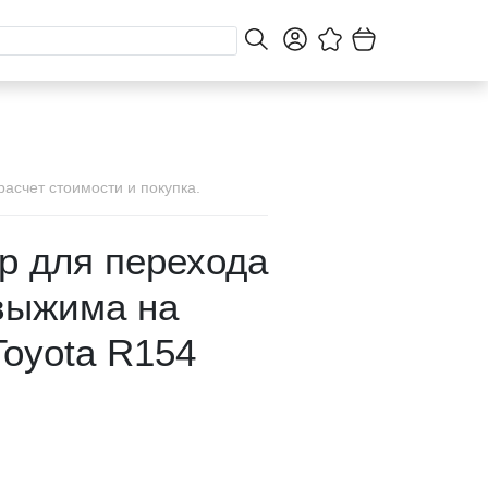
асчет стоимости и покупка.
р для перехода
 выжима на
Toyota R154