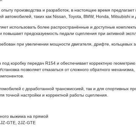
 опыту производства и разработок, в настоящее время предлагае
автомобилей, таких как Nissan, Toyota, BMW, Honda, Mitsubishi и 
яет использовать более распространённые и доступные комплект
и повышает предсказуемость педали сцепления при активной эксп
ребован при увеличении мощности двигателя, дрифте, кольцевых з
 под коробку передач R154 и обеспечивает корректную геометрию
становка позволяет отказаться от сложного обратного механизма, с
омпонентов.
томобилей с доработанной трансмиссией, так и для спортивных пр
ля точной настройки и корректной работы сцепления.
тного выжима на прямой
1JZ-GTE, 2JZ-GTE