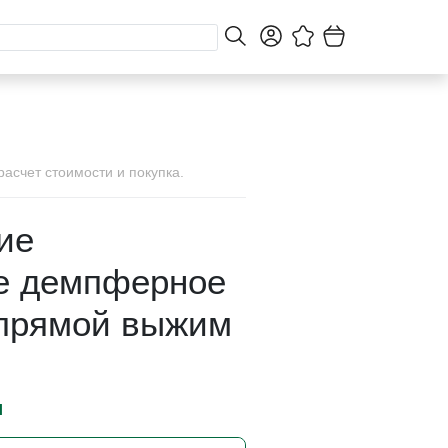
асчет стоимости и покупка.
ие
е демпферное
 прямой выжим
и