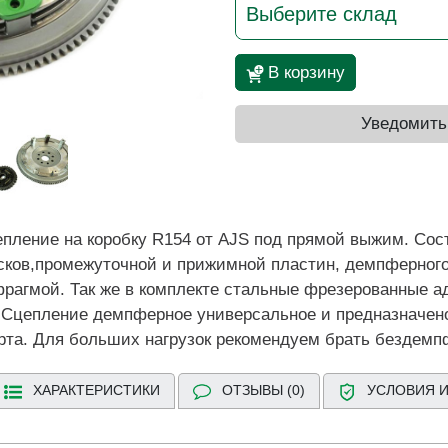
Выберите склад
В корзину
Уведомить
ление на коробку R154 от AJS под прямой выжим. Сост
ов,промежуточной и прижимной пластин, демпферного х
рагмой. Так же в комплекте стальные фрезерованные а
Сцепление демпферное универсальное и предназначено 
рта. Для больших нагрузок рекомендуем брать бездемп
ХАРАКТЕРИСТИКИ
ОТЗЫВЫ (0)
УСЛОВИЯ И