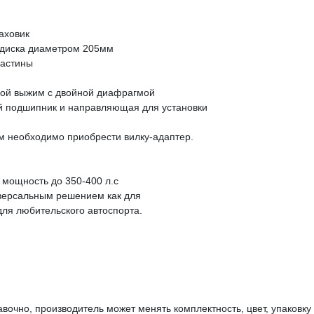
аховик
 диска диаметром 205мм
ластины
мой выжим с двойной диафрагмой
й подшипник и направляющая для установки
м необходимо приобрести вилку-адаптер.
мощность до 350-400 л.с
версальным решением как для
 для любительского автоспорта.
вочно, производитель может менять комплектность, цвет, упаковк