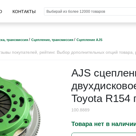
О
КОНТАКТЫ
/
/
ка, трансмиссия
Сцепление, трансмиссия
Сцепление AJS
ывы покупателей, рейтинг. Выбор дополнительных опций товара, р
AJS сцеплен
двухдисково
Toyota R154
100.8889
Товара нет в наличи