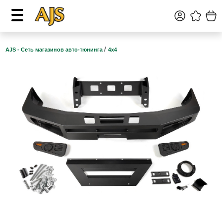
/
AJS - Сеть магазинов авто-тюнинга
4х4