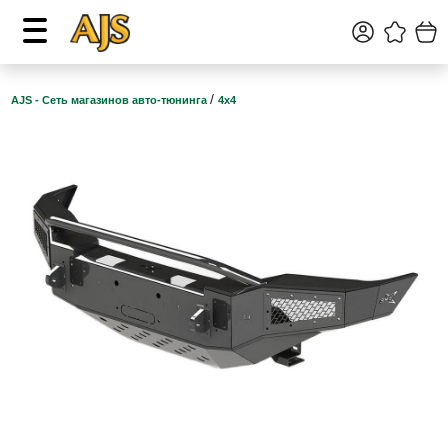
/
AJS - Сеть магазинов авто-тюнинга
4х4