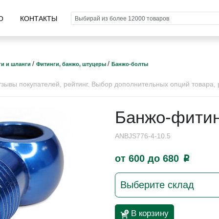
О
КОНТАКТЫ
/
/
ги и шланги
Фитинги, банжо, штуцеры
Банжо-болты
ывы покупателей, рейтинг. Выбор дополнительных опций товара, р
Банжо-фитин
ANBJS776-4-10.5
от 600 до 680
p
Выберите склад
В корзину