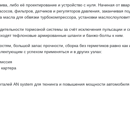
ива, либо её проектирование и устройство с нуля. Начиная от вва
асосов, фильтров, датчиков и регуляторов давления, заканчивая п
а масла для обвязки турбокомпрессора, установки маслослоуловит
дительности тормозной системы за счёт исключения пульсации и с
иходят тефлоновые армированные шланги и банжо-болты к ним.
остям, большой запас прочности, сборка без герметиков равно как
лектующим с успехом применяться и в других узлах:
миссия
 картера
еталей AN system для тюнинга и повышения мощности автомобиля 