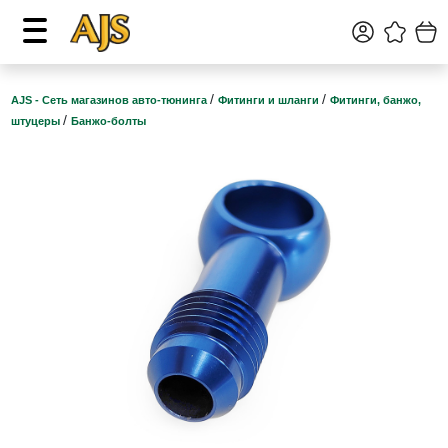
/
/
AJS - Сеть магазинов авто-тюнинга
Фитинги и шланги
Фитинги, банжо,
/
штуцеры
Банжо-болты