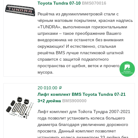
Toyota Tundra 07-10
BMS070016
Решётка из двухмиллиметровой стали с
чёрным матовым покрытием, красная надпись
«TUNDRA», выполненная горизонтальными
штрихами – такое преображение Вашего
внедорожника не останется без внимания
окружающих! И естественно, стальная
решётка BMS лучше пластиковой штатной
справится с защитой подкапотного
пространства от щебня, веток и прочего
мусора.
20 010.00
p
Лифт комплект BMS Toyota Tundra 07-21
3+2 дюйма
BMS900000
Лифт комплект для Тойота Тундра 2007-2021
года позволит установить колеса большего
диаметра благодаря увеличению дорожного
просвета. Данный комплект позволяет
установить колеса диаметром 33 дюйма без