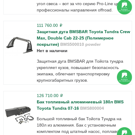
угол свеса – вот за что серию Pro-Line ценят
профессионалы направления offroad.
111 760.00
p
Защитная дуга BMSBAR Toyota Tundra Crew
Max, Double Cab 22-25 (Полимерное
покрытие)
BMS500010 powder
Нет в наличии
Защитная дуга BMSBAR для Тойота тундра
укрепляет кузов, повышает безопасность
экипажа, облегчает транспортировку
крупногабаритных грузов.
126 710.00
p
Бак топливный алюминиевый 180л BMS
Toyota Tundra 07-16
BMS800004
Большой топливный бак Тойота Тундра на
180л из алюминия. Бак с установочным
комплектом под штатный насос, поплавок и