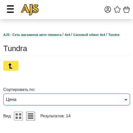
/
/
/
AJS - Сеть магазинов авто-тюнинга
4х4
Силовой обвес 4х4
Tundra
Tundra
Сортировать по:
Цена
Вид
Результатов: 14