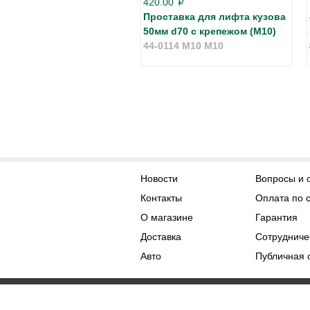
420.00
p
Проставка для лифта кузова
50мм d70 с крепежом (М10)
44-0114 M10 М10
Новости
Вопросы и 
Контакты
Оплата по 
О магазине
Гарантия
Доставка
Сотрудниче
Авто
Публичная 
Права на контент принадл
Копирование материалов с сайта без