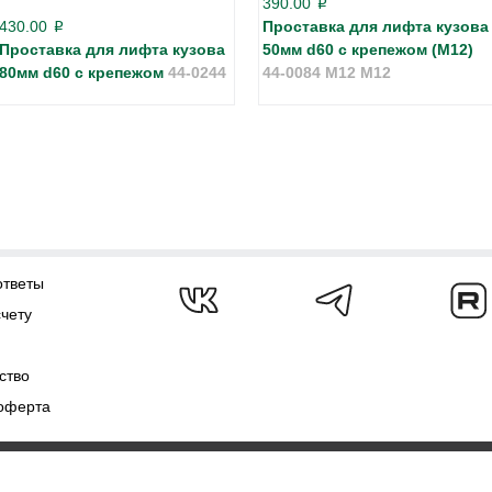
390.00
p
430.00
Проставка для лифта кузова
p
Проставка для лифта кузова
50мм d60 с крепежом (М12)
80мм d60 с крепежом
44-0244
44-0084 M12 М12
ответы
счету
ство
оферта
ежат
AJS.SU 2009-2026
Полит
 указания источника ЗАПРЕЩЕНО!