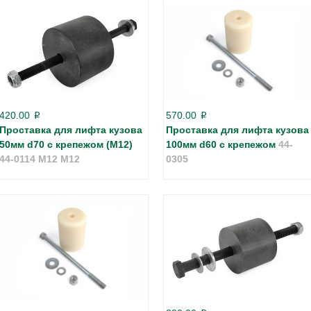
420.00
570.00
p
p
Проставка для лифта кузова
Проставка для лифта кузова
50мм d70 с крепежом (М12)
100мм d60 с крепежом
44-
44-0114 M12 М12
0305