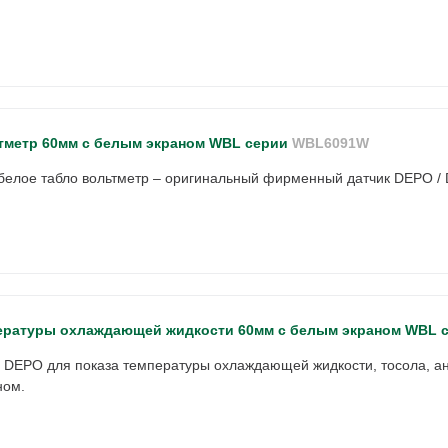
тметр 60мм с белым экраном WBL серии
WBL6091W
белое табло вольтметр – оригинальный фирменный датчик DEPO /
ературы охлаждающей жидкости 60мм с белым экраном WBL 
и DEPO для показа температуры охлаждающей жидкости, тосола, а
ном.