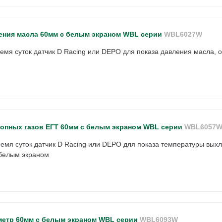
ения масла 60мм с белым экраном WBL серии
WBL6027W
емя суток датчик D Racing или DEPO для показа давления масла, 
опных газов ЕГТ 60мм с белым экраном WBL серии
WBL6057
емя суток датчик D Racing или DEPO для показа температуры выхл
белым экраном
метр 60мм с белым экраном WBL серии
WBL6093W