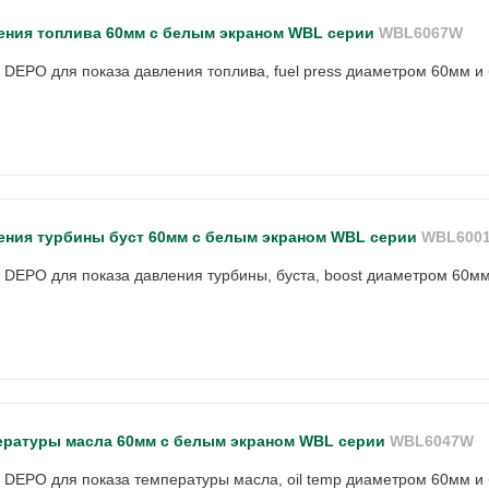
ения топлива 60мм с белым экраном WBL серии
WBL6067W
и DEPO для показа давления топлива, fuel press диаметром 60мм и
ения турбины буст 60мм с белым экраном WBL серии
WBL600
и DEPO для показа давления турбины, буста, boost диаметром 60м
ературы масла 60мм с белым экраном WBL серии
WBL6047W
и DEPO для показа температуры масла, oil temp диаметром 60мм и