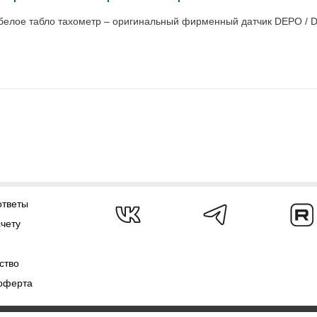
белое табло тахометр – оригинальный фирменный датчик DEPO / 
ответы
счету
ство
оферта