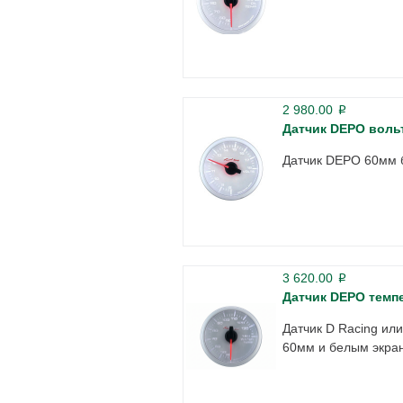
2 980.00
p
Датчик DEPO воль
Датчик DEPO 60мм 
3 620.00
p
Датчик DEPO темп
Датчик D Racing ил
60мм и белым экра