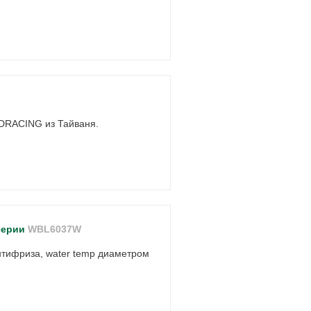
 DRACING из Тайваня.
серии
WBL6037W
нтифриза, water temp диаметром