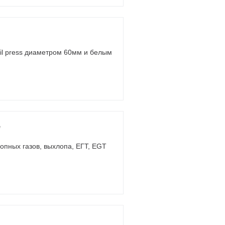
oil press диаметром 60мм и белым
W
опных газов, выхлопа, ЕГТ, EGT