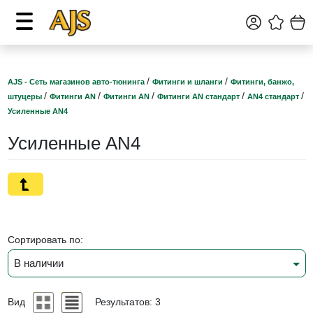
/
/
AJS - Сеть магазинов авто-тюнинга
Фитинги и шланги
Фитинги, банжо,
/
/
/
/
/
штуцеры
Фитинги AN
Фитинги AN
Фитинги AN стандарт
AN4 стандарт
Усиленные AN4
Усиленные AN4
Сортировать по:
В наличии
Вид
Результатов: 3