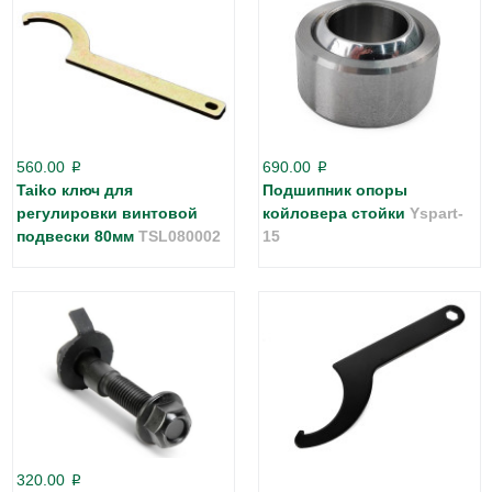
560.00
690.00
p
p
Taiko ключ для
Подшипник опоры
регулировки винтовой
койловера стойки
Yspart-
подвески 80мм
TSL080002
15
320.00
p