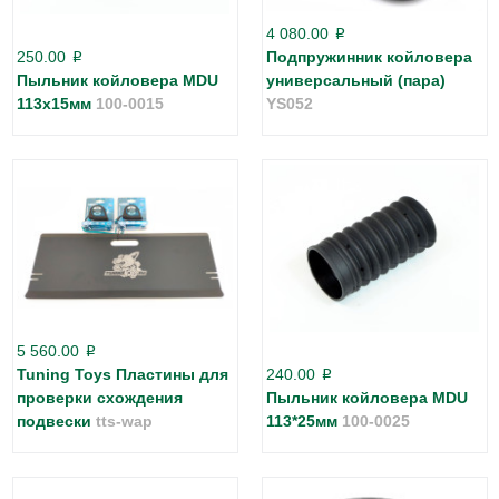
4 080.00
p
250.00
Подпружинник койловера
p
Пыльник койловера MDU
универсальный (пара)
113х15мм
100-0015
YS052
5 560.00
p
Tuning Toys Пластины для
240.00
p
проверки схождения
Пыльник койловера MDU
подвески
tts-wap
113*25мм
100-0025