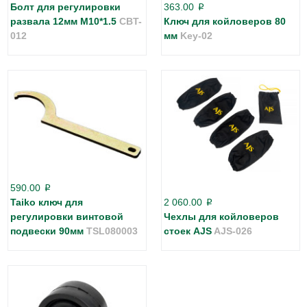
Болт для регулировки
363.00
p
развала 12мм M10*1.5
CBT-
Ключ для койловеров 80
012
мм
Key-02
590.00
p
Taiko ключ для
2 060.00
p
регулировки винтовой
Чехлы для койловеров
подвески 90мм
TSL080003
стоек AJS
AJS-026