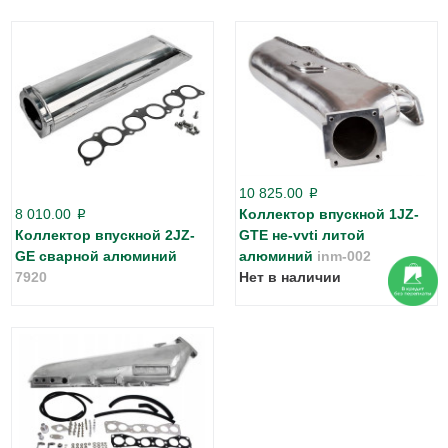
10 825.00
p
8 010.00
Коллектор впускной 1JZ-
p
Коллектор впускной 2JZ-
GTE не-vvti литой
GE сварной алюминий
алюминий
inm-002
7920
Нет в наличии