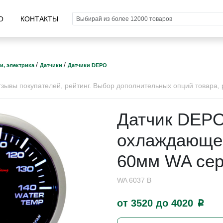
О
КОНТАКТЫ
/
/
и, электрика
Датчики
Датчики DEPO
ывы покупателей, рейтинг. Выбор дополнительных опций товара, р
Датчик DEPO
охлаждающе
60мм WA се
WA 6037 B
от 3520 до 4020
p