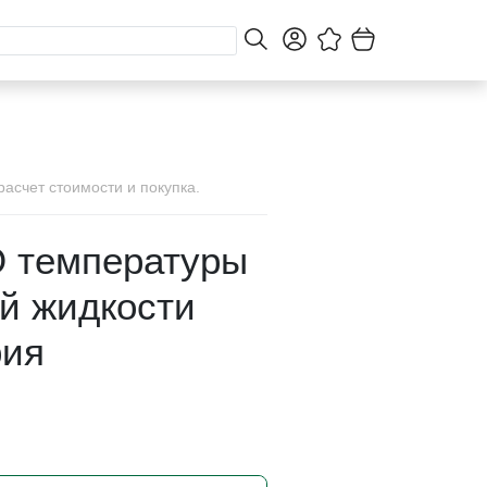
асчет стоимости и покупка.
 температуры
й жидкости
рия