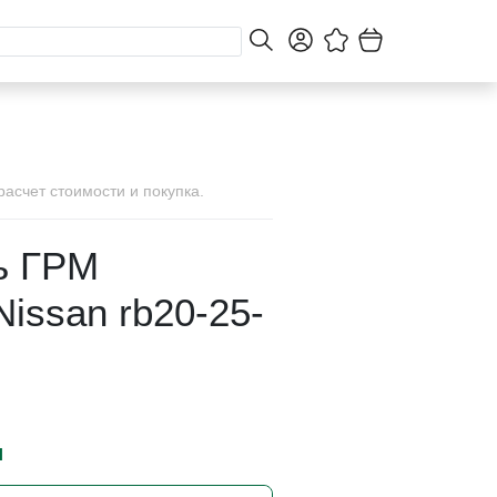
асчет стоимости и покупка.
ь ГРМ
issan rb20-25-
и