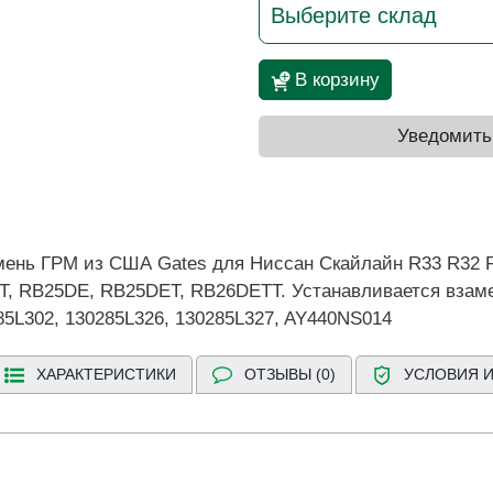
Выберите склад
В корзину
Уведомить
нь ГРМ из США Gates для Ниссан Скайлайн R33 R32 R34,
, RB25DE, RB25DET, RB26DETT. Устанавливается взаме
85L302, 130285L326, 130285L327, AY440NS014
ХАРАКТЕРИСТИКИ
ОТЗЫВЫ (0)
УСЛОВИЯ И