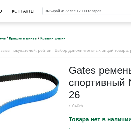
О
КОНТАКТЫ
/
/
тель
Крышки и шкивы
Крышки, ремни
ывы покупателей, рейтинг. Выбор дополнительных опций товара, р
Gates ремен
спортивный N
26
t1040rb
Товара нет в наличи