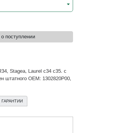
 о поступлении
 Stagea, Laurel c34 c35. с
н штатного OEM: 1302820P00,
 ГАРАНТИИ