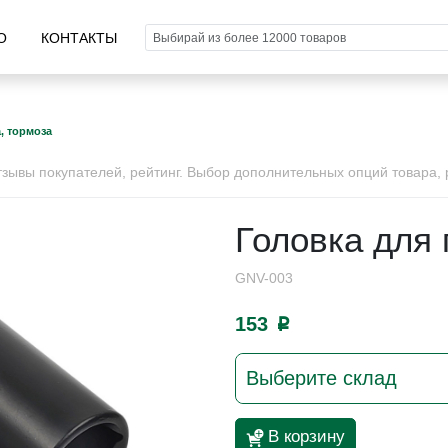
О
КОНТАКТЫ
, тормоза
ывы покупателей, рейтинг. Выбор дополнительных опций товара, р
Головка для 
GNV-003
153
p
Выберите склад
В корзину