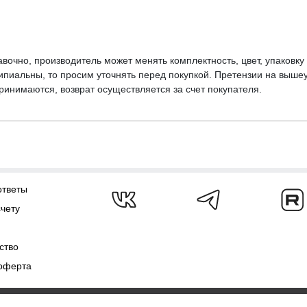
вочно, производитель может менять комплектность, цвет, упаковк
ципиальны, то просим уточнять перед покупкой. Претензии на выше
инимаются, возврат осуществляется за счет покупателя.
ответы
счету
ство
оферта
ежат
AJS.SU 2009-2026
Полит