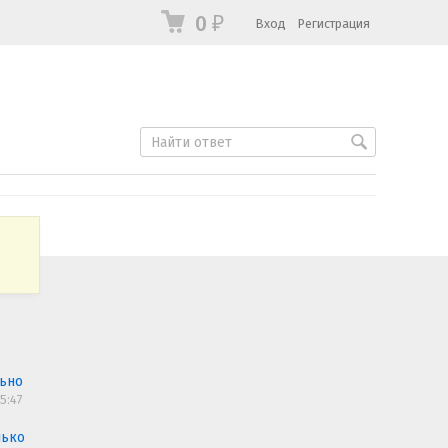
0
Вход
Регистрация
₽
льно
5:47
лько