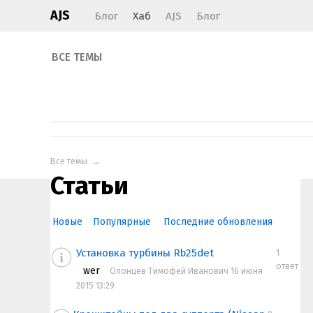
AJS
Блог
Хаб
AJS
Блог
ВСЕ ТЕМЫ
Все темы
→
Статьи
Новые
Популярные
Последние обновления
Установка турбины Rb25det
1
ответ
wer
Олонцев Тимофей Иванович 16 июня
2015 13:29