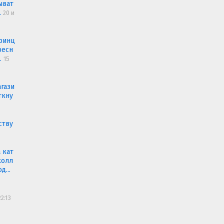
ыват
.
20 и
ринц
ресн
..
15
агази
ткну
ству
а кат
колл
...
2:13