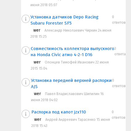
июня 2018 05:07
Установка датчиков Depo Racing
0
ответов
Subaru Forester SF5
wer
Александр Николаевич Чиркин 24 июня
2018 15:25
Совместимость коллектора выпускного
3
ответа
на Honda Civic атмо 4-2-1 D16
wer
Олонцев Тимофей Иванович 22 июня
2015 15:04
Установка передней верхней распорки
0
ответов
AJS
wer
Павел Владиславович Шипилин 16
июня 2018 04:02
Распорка под капот jzx110
0
ответов
wer
Андрей Андреевич Тарасенко 15 июня
2018 15:43