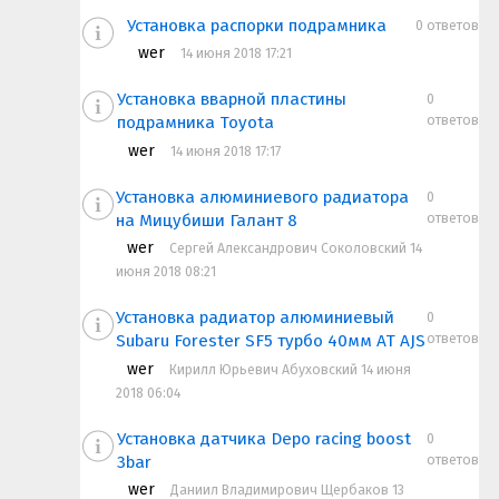
Установка распорки подрамника
0 ответов
wer
14 июня 2018 17:21
Установка вварной пластины
0
ответов
подрамника Toyota
wer
14 июня 2018 17:17
Установка алюминиевого радиатора
0
ответов
на Мицубиши Галант 8
wer
Cергей Александрович Соколовский 14
июня 2018 08:21
Установка радиатор алюминиевый
0
ответов
Subaru Forester SF5 турбо 40мм АТ AJS
wer
Кирилл Юрьевич Абуховский 14 июня
2018 06:04
Установка датчика Depo racing boost
0
ответов
3bar
wer
Даниил Владимирович Щербаков 13