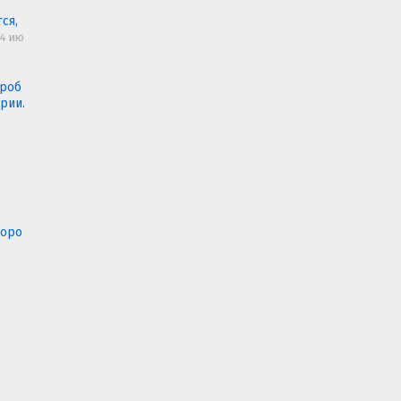
ся,
24 ию
проб
рии.
Воро