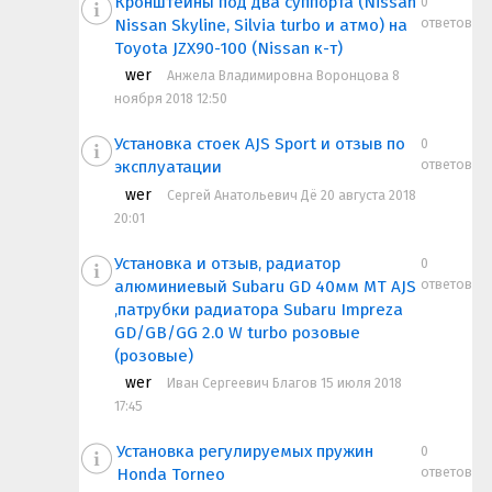
Кронштейны под два суппорта (Nissan
0
ответов
Nissan Skyline, Silvia turbo и атмо) на
Toyota JZX90-100 (Nissan к-т)
wer
Анжела Владимировна Воронцова 8
ноября 2018 12:50
Установка стоек AJS Sport и отзыв по
0
ответов
эксплуатации
wer
Сергей Анатольевич Дё 20 августа 2018
20:01
Установка и отзыв, радиатор
0
ответов
алюминиевый Subaru GD 40мм МТ AJS
,патрубки радиатора Subaru Impreza
GD/GB/GG 2.0 W turbo розовые
(розовые)
wer
Иван Сергеевич Благов 15 июля 2018
17:45
Установка регулируемых пружин
0
ответов
Honda Torneo