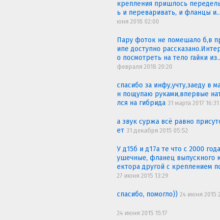
крепления пришлось передел
ь и переваривать, и фланцы и..
юня 2018 02:00
Пару фоток не помешало б,в п
ипе доступно рассказано.Инте
о посмотреть на тело гайки из.
февраля 2018 20:20
спасибо за инфу,учту,заеду в м
н пощупаю руками,впервые на
лся на гибрида
31 марта 2017 16:31
а звук суржа всё равно присут
ет
31 декабря 2015 05:52
У д15б и д17а те что с 2000 год
ушечные, фланец выпускного 
ектора другой с креплением под
27 июня 2015 13:29
спасибо, помогло))
24 июня 2015 2
24 июня 2015 15:17