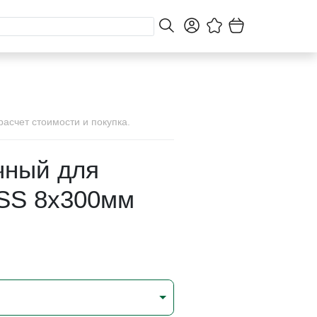
асчет стоимости и покупка.
чный для
SS 8х300мм