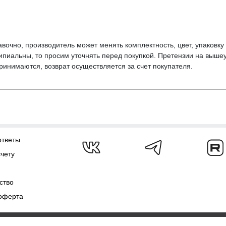
вочно, производитель может менять комплектность, цвет, упаковк
ципиальны, то просим уточнять перед покупкой. Претензии на выше
инимаются, возврат осуществляется за счет покупателя.
ответы
счету
ство
оферта
ежат
AJS.SU 2009-2026