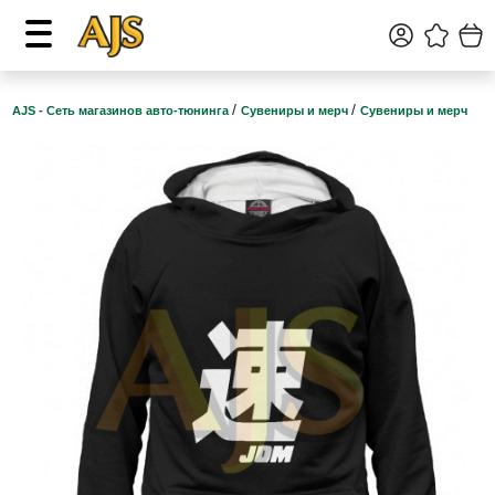
/
/
AJS - Сеть магазинов авто-тюнинга
Сувениры и мерч
Сувениры и мерч