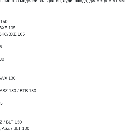
льшинство моделей вольцваген, ауди, шкода, диаметром 51 мм
 150
BXE 105
 BKC/BXE 105
5
30
 AWX 130
ASZ 130 / BTB 150
05
Z / BLT 130
 ASZ / BLT 130