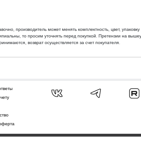
вочно, производитель может менять комплектность, цвет, упаковк
ципиальны, то просим уточнять перед покупкой. Претензии на выше
инимаются, возврат осуществляется за счет покупателя.
ответы
счету
ство
оферта
ежат
AJS.SU 2009-2026