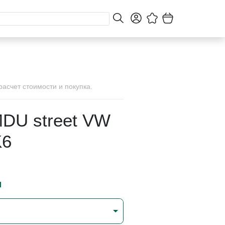
асчет стоимости и покупка.
DU street VW
K6
и