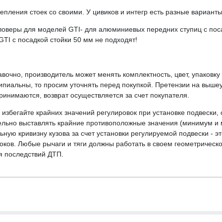
пления стоек со своими. У цивиков и интегр есть разные варианты
оверы для моделей GTI- для алюминиевых передних ступиц с поса
GTI с посадкой стойки 50 мм не подходят!
вочно, производитель может менять комплектность, цвет, упаковк
ципиальны, то просим уточнять перед покупкой. Претензии на выше
инимаются, возврат осуществляется за счет покупателя.
избегайте крайних значений регулировок при установке подвески, 
льно выставлять крайние противоположные значения (минимум и 
ьную кривизну кузова за счет установки регулируемой подвески - э
ов. Любые рычаги и тяги должны работать в своем геометрическо
я последствий ДТП.