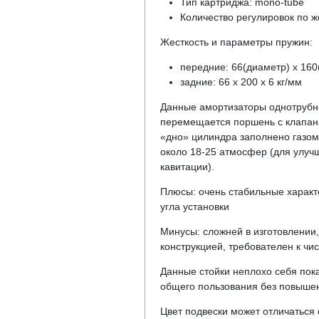
Тип картриджа: mono-tube
Количество регулировок по ж
Жесткость и параметры пружин:
передние: 66(диаметр) х 160(
задние: 66 х 200 х 6 кг/мм
Данные амортизаторы однотрубной
перемещается поршень с клапана
«дно» цилиндра заполнено газом
около 18-25 атмосфер (для улуч
кавитации).
Плюсы: очень стабильные характе
угла установки
Минусы: сложней в изготовлении
конструкцией, требователен к чис
Данные стойки неплохо себя пок
общего пользования без повышенн
Цвет подвески может отличаться 