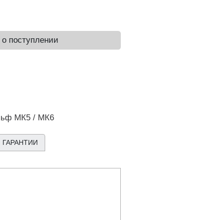
 о поступлении
льф МК5 / МК6
 ГАРАНТИИ