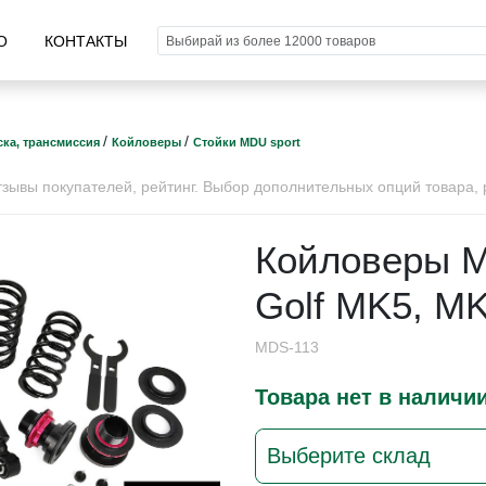
О
КОНТАКТЫ
/
/
ка, трансмиссия
Койловеры
Стойки MDU sport
ывы покупателей, рейтинг. Выбор дополнительных опций товара, р
Койловеры M
Golf MK5, M
MDS-113
Товара нет в наличи
Выберите склад