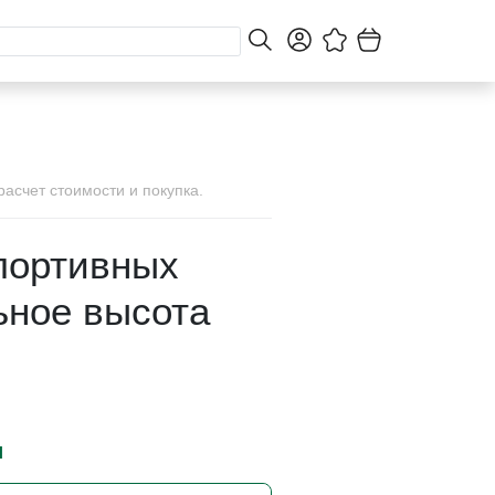
асчет стоимости и покупка.
портивных
ьное высота
и