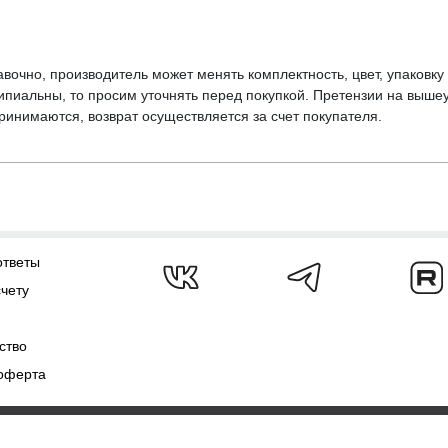
вочно, производитель может менять комплектность, цвет, упаковк
ципиальны, то просим уточнять перед покупкой. Претензии на выше
инимаются, возврат осуществляется за счет покупателя.
ответы
счету
ство
оферта
ежат
AJS.SU 2009-2026
Полит
 указания источника ЗАПРЕЩЕНО!