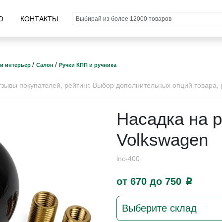
О
КОНТАКТЫ
/
/
 и интерьер
Салон
Ручки КПП и ручника
ывы покупателей, рейтинг. Выбор дополнительных опций товара, р
Насадка на 
Volkswagen
inc-400
от 670 до 750
p
Выберите склад