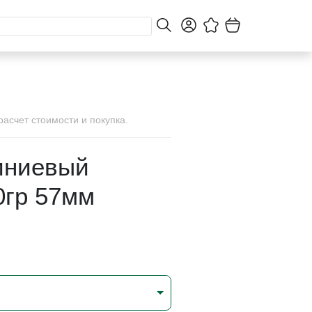
асчет стоимости и покупка.
иниевый
0гр 57мм