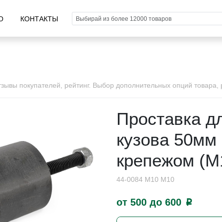
О
КОНТАКТЫ
ывы покупателей, рейтинг. Выбор дополнительных опций товара, р
Проставка д
кузова 50мм 
крепежом (М
44-0084 M10 М10
от 500 до 600
p