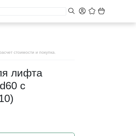
асчет стоимости и покупка.
ля лифта
d60 с
10)