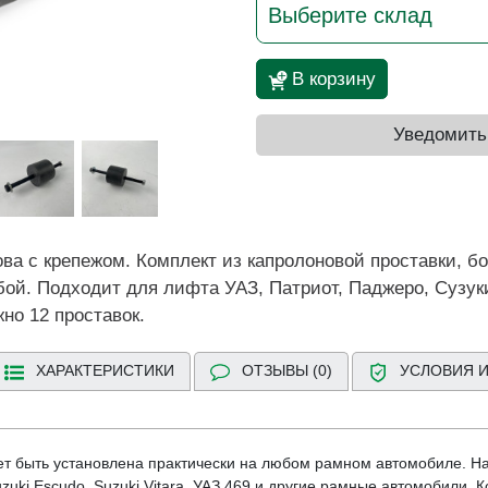
Выберите склад
В корзину
Уведомить
ва с крепежом. Комплект из капролоновой проставки, бо
бой. Подходит для лифта УАЗ, Патриот, Паджеро, Сузу
но 12 проставок.
ХАРАКТЕРИСТИКИ
ОТЗЫВЫ (0)
УСЛОВИЯ И
т быть установлена практически на любом рамном автомобиле. Нап
 Suzuki Escudo, Suzuki Vitara, УАЗ 469 и другие рамные автомобили.