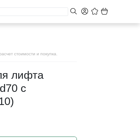
асчет стоимости и покупка.
ля лифта
d70 с
10)