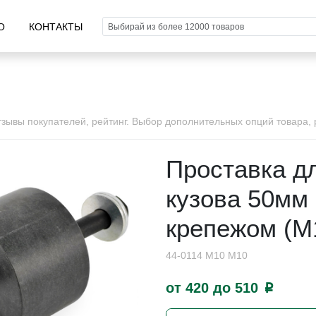
О
КОНТАКТЫ
ывы покупателей, рейтинг. Выбор дополнительных опций товара, р
Проставка д
кузова 50мм 
крепежом (М
44-0114 M10 М10
от 420 до 510
p