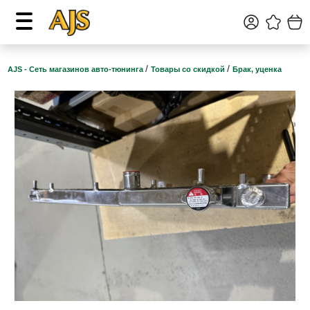
/
/
AJS - Сеть магазинов авто-тюнинга
Товары со скидкой
Брак, уценка