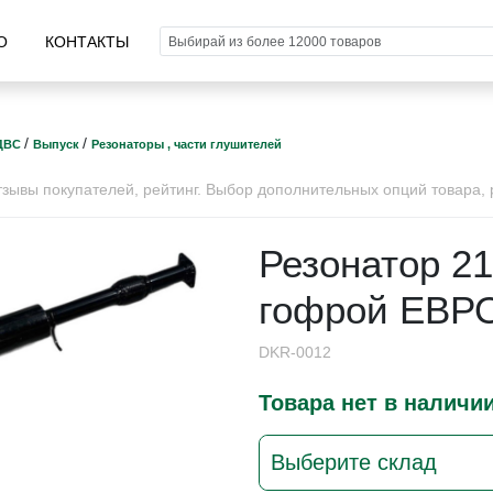
О
КОНТАКТЫ
/
/
ДВС
Выпуск
Резонаторы , части глушителей
ывы покупателей, рейтинг. Выбор дополнительных опций товара, р
Резонатор 21
гофрой ЕВРО
DKR-0012
Товара нет в наличи
Выберите склад