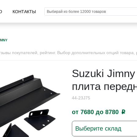
О
КОНТАКТЫ
IMNY
ывы покупателей, рейтинг. Выбор дополнительных опций товара, р
Suzuki Jimny
плита перед
44-23J75
от 7680 до 8780
p
Выберите склад