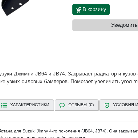
В корзину
Уведомить
зуки Джимни JB64 и JB74. Закрывает радиатор и кузов 
ке узких силовых бамперов. Помогает увеличить угол в
ХАРАКТЕРИСТИКИ
ОТЗЫВЫ (0)
УСЛОВИЯ И
тана для Suzuki Jimny 4-го поколения (JB64, JB74). Она закрыва
й, веток и ударов при езде по бездорожью.