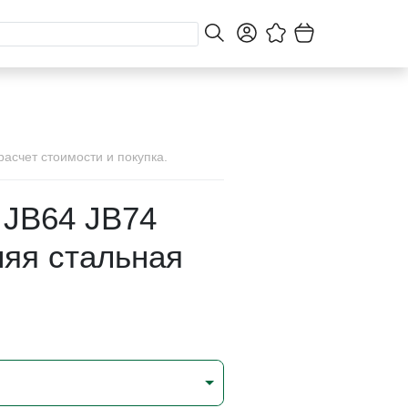
асчет стоимости и покупка.
 JB64 JB74
няя стальная