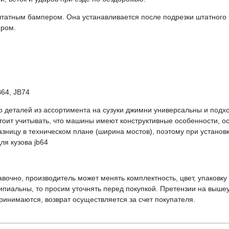
штатным бампером. Она устанавливается после подрезки штатного 
ром.
B64, JB74
деталей из ассортимента на сузуки джимни универсальны и подходя
стоит учитывать, что машины имеют конструктивные особенности, 
азницу в техническом плане (ширина мостов), поэтому при установк
ля кузова jb64
вочно, производитель может менять комплектность, цвет, упаковк
ципиальны, то просим уточнять перед покупкой. Претензии на выше
инимаются, возврат осуществляется за счет покупателя.