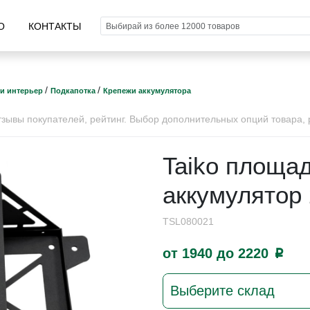
О
КОНТАКТЫ
/
/
 и интерьер
Подкапотка
Крепежи аккумулятора
ывы покупателей, рейтинг. Выбор дополнительных опций товара, р
Taiko площад
аккумулятор
TSL080021
от 1940 до 2220
p
Выберите склад